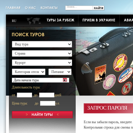
RU
Длительность тура:
от
до
дней
Цена тура: до
y.e.
ЗАПРОС ПАРОЛЯ
Если вы забыли пароль, введите 
Контрольная строка для смены п