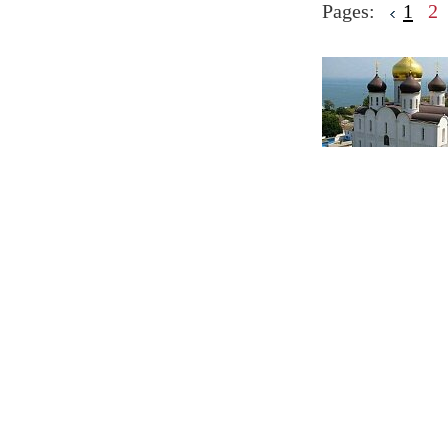
Pages:
1
2