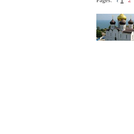
Pages:
1
2