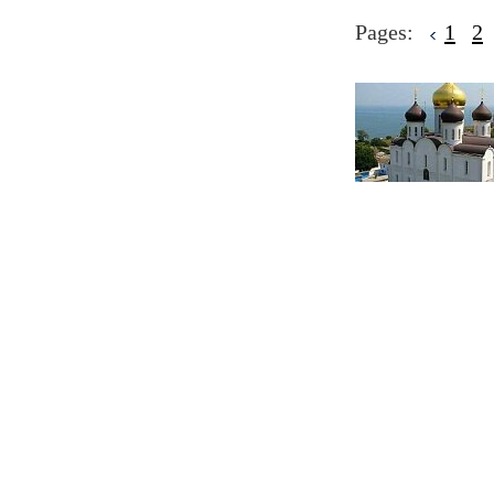
Pages:
1
2