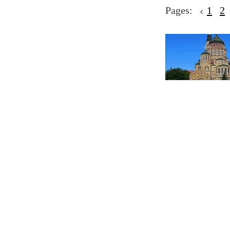
Pages:
1
2