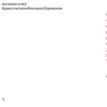
document.write('
БракосочетаниеВенчаниеЦеремония
');