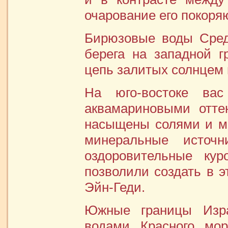
очарование его покоря
Бирюзовые воды Сред
берега на западной г
цепь залитых солнцем
На юго-востоке ва
аквамариновыми отте
насыщены солями и м
минеральные источн
оздоровительные ку
позволили создать в э
Эйн-Геди.
Южные границы Изра
водами Красного мор