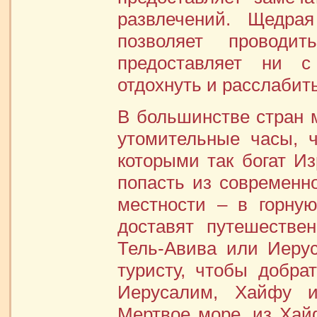
развлечений. Щедра
позволяет провод
предоставляет ни 
отдохнуть и расслабит
В большинстве стран м
утомительные часы, 
которыми так богат И
попасть из современно
местности – в горну
доставят путешестве
Тель-Авива или Иеру
туристу, чтобы добра
Иерусалим, Хайфу и
Мертвое море, из Хай