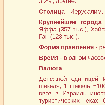
3,2%, другие.
Столица
- Иерусалим.
Крупнейшие города
-
Яффа (357 тыс.), Хайфа
Ган (123 тыс.).
Форма правления
- р
Время
- в одном часов
Валюта
Денежной единицей И
шекеля, 1 шекель =100
ввоз в Израиль инос
туристических чеках, 