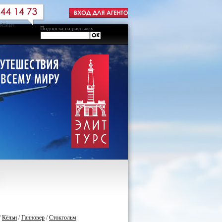
Подписка на рассылку
/
Кёльн
/
Ганновер
/
Стокгольм