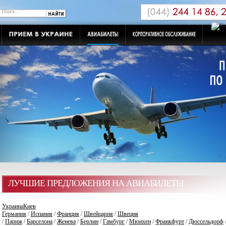
ЛУЧШИЕ ПРЕДЛОЖЕНИЯ НА АВИАБИЛЕТЫ
Украина
Киев
Германия
/
Испания
/
Франция
/
Швейцария
/
Швеция
/
Париж
/
Барселона
/
Женева
/
Берлин
/
Гамбург
/
Мюнхен
/
Франкфурт
/
Дюссельдорф