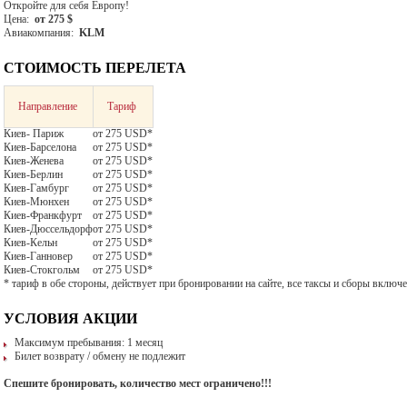
Откройте для себя Европу!
Цена:
от 275 $
Авиакомпания:
KLM
СТОИМОСТЬ ПЕРЕЛЕТА
Направление
Тариф
Киев- Париж
от 275 USD*
Киев-Барселона
от 275 USD*
Киев-Женева
от 275 USD*
Киев-Берлин
от 275 USD*
Киев-Гамбург
от 275 USD*
Киев-Мюнхен
от 275 USD*
Киев-Франкфурт
от 275 USD*
Киев-Дюссельдорф
от 275 USD*
Киев-Кельн
от 275 USD*
Киев-Ганновер
от 275 USD*
Киев-Стокгольм
от 275 USD*
* тариф в обе стороны, действует при бронировании на сайте, все таксы и сборы включ
УСЛОВИЯ АКЦИИ
Максимум пребывания: 1 месяц
Билет возврату / обмену не подлежит
Спешите бронировать, количество мест ограничено!!!