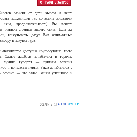
билетов зависит от даты вылета и места
обрать подходящий тур со всеми условиями
е, цена, продолжительность) Вы можете
на главной странице нашего сайта. Если же
осы, консультанты дадут Вам оптимальные
выбору и покупке тура.
е авиабилетов доступно круглосуточно, часто
и. Самые дешёвые авиабилеты и горячие
на лучшие курорты — причина доверия
тов и появления новых. Заказ авиабилетов с
 сервиса — это залог Вашей успешного и
!