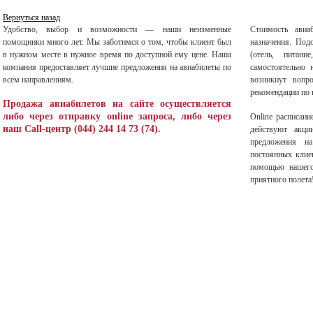
Вернуться назад
Удобство, выбор и возможности — наши неизменные
Стоимость авиа
помощники много лет. Мы заботимся о том, чтобы клиент был
назначения. Под
в нужном месте в нужное время по доступной ему цене. Наша
(отель, питани
компания предоставляет лучшие предложения на авиабилеты по
самостоятельно 
всем направлениям.
возникнут вопр
рекомендации по 
Продажа авиабилетов на сайте осуществляется
либо через отправку online запроса, либо через
Оnline расписани
наш Call-центр (044) 244 14 73 (74).
действуют акци
предложения 
постоянных клиен
помощью нашего
приятного полета