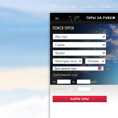
RU
Длительность тура:
от
до
дней
Цена тура: до
y.e.