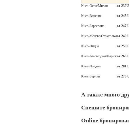
Киев-Осло/Милан
от 239
U
Киев-Венеция
от 245
Киев-Барселона
от 247
Киев-Женева/Стокгольм
от 249
Киев-Ницца
от 259
Киев-Амстердам/Париж
от 265
Киев-Лондон
от 281
Киев-Берлин
от 276
А также много др
Спешите брониров
Online
бронирова