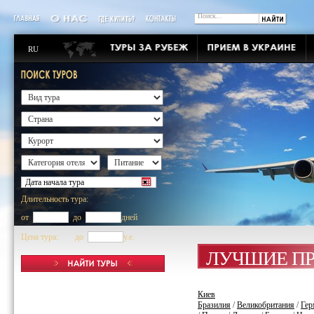
RU
Длительность тура:
от
до
дней
Цена тура: до
y.e.
ЛУЧШИЕ П
Киев
Бразилия
/
Великобритания
/
Гер