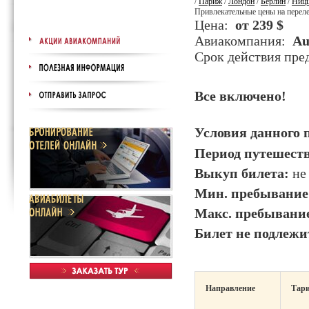
/
Париж
/
Лондон
/
Берлин
/
Ниц
Привлекательные цены на переле
Цена:
от 239 $
Авиакомпания:
Au
Срок действия пр
Все включено!
Условия данного 
Период путешест
Выкуп билета:
не 
Мин. пребывание
Макс. пребывани
Билет не подлежи
Направление
Тар