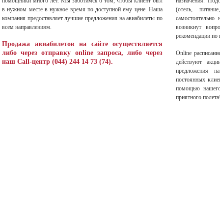
помощники много лет. Мы заботимся о том, чтобы клиент был
назначения. Под
в нужном месте в нужное время по доступной ему цене. Наша
(отель, питани
компания предоставляет лучшие предложения на авиабилеты по
самостоятельно 
всем направлениям.
возникнут вопр
рекомендации по 
Продажа авиабилетов на сайте осуществляется
либо через отправку online запроса, либо через
Оnline расписани
наш Call-центр (044) 244 14 73 (74).
действуют акци
предложения 
постоянных клиен
помощью нашего
приятного полета