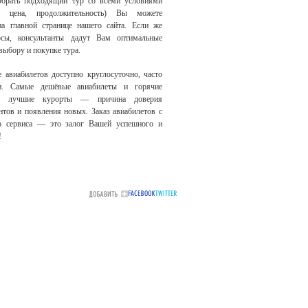
обрать подходящий тур со всеми условиями
е, цена, продолжительность) Вы можете
на главной странице нашего сайта. Если же
осы, консультанты дадут Вам оптимальные
выбору и покупке тура.
е авиабилетов доступно круглосуточно, часто
и. Самые дешёвые авиабилеты и горячие
на лучшие курорты — причина доверия
тов и появления новых. Заказ авиабилетов с
 сервиса — это залог Вашей успешного и
!