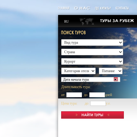
RU
Длительность тура:
от
до
дней
Цена тура: до
y.e.