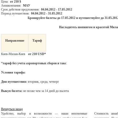
Цена:
от 210 $
Авиакомпания:
МАУ
Срок действия предложения:
04.04.2012
- 17.05.2012
Период путешествия:
04.04.2012 - 31.05.2012
Бронируйте билеты до 17.05.2012 и путешествуйте до 31.05.20
Насладитесь шопингом и красотой Мила
Направление
Тариф
Киев-Милан-Киев
от 210
USD
*
*
тариф без учета аэропортовых сборов и такс
Условия тарифа:
Дни путешествия:
вторник, среда, четверг
Выкуп билета:
не позже чем за 14 дней до вылета
Вернуться назад
Удобство, выбор и возможности — наши неизменные
Стоимость авиа