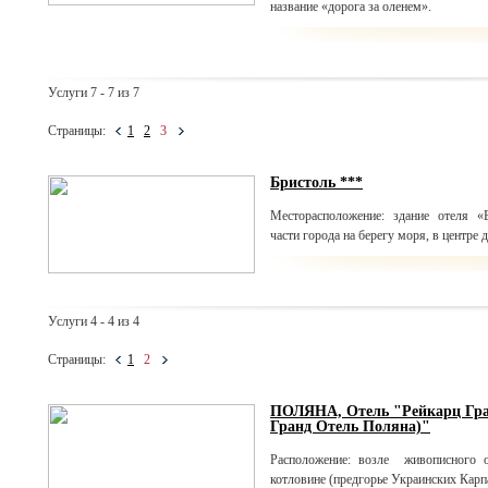
название «дорога за оленем».
Услуги 7 - 7 из 7
Страницы:
1
2
3
Бристоль ***
Месторасположение: здание отеля «
части города на берегу моря, в центре 
Услуги 4 - 4 из 4
Страницы:
1
2
ПОЛЯНА, Отель "Рейкарц Гран
Гранд Отель Поляна)"
Расположение: возле живописного о
котловине (предгорье Украинских Карпа