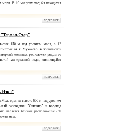
м моря. В 10 минутах ходьбы находится
Термал-Стар"
высоте 150 м над уровнем моря, в 12
лометрах от г. Мукачево, в живописной
анаторный комплекс расположен рядом со
нистой минеральной воды, являющейся
к Изки"
и Межгорья на высоте 600 м над уровнем
ьный заповедник "Синевир" и водопад
и" является близкое расположение (50
роживания.