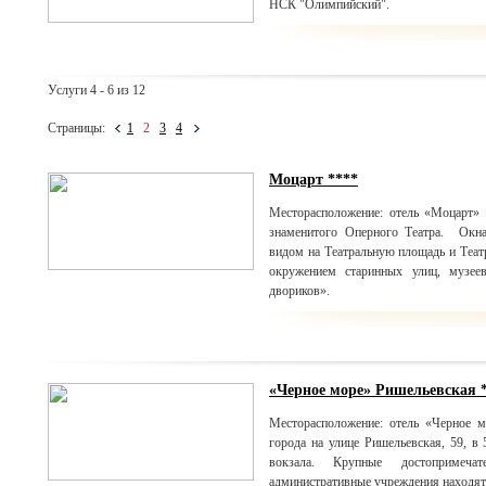
НСК "Олимпийский".
Услуги 4 - 6 из 12
Страницы:
1
2
3
4
Моцарт ****
Месторасположение: отель «Моцарт»
знаменитого Оперного Театра. Окна
видом на Театральную площадь и Театр
окружением старинных улиц, музее
двориков».
«Черное море» Ришельевская 
Месторасположение: отель «Черное м
города на улице Ришельевская, 59, в
вокзала. Крупные достопримечат
административные учреждения находятс