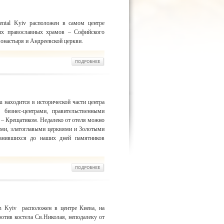
nental Kyiv расположен в самом центре
тых православных храмов – Софийского
онастыря и Андреевской церкви.
u находится в исторической части центра
бизнес-центрами, правительственными
 – Крещатиком. Недалеко от отеля можно
ми, златоглавыми церквями и Золотыми
анившихся до наших дней памятников
nn Kyiv расположен в центре Киева, на
ротив костела Св.Николая, неподалеку от