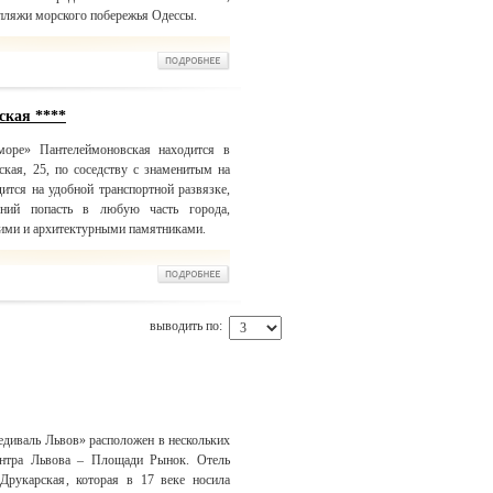
 пляжи морского побережья Одессы.
ская ****
море» Пантелеймоновская находится в
ская, 25, по соседству с знаменитым на
ится на удобной транспортной развязке,
ений попасть в любую часть города,
кими и архитектурными памятниками.
выводить по:
едиваль Львов» расположен в нескольких
ентра Львова – Площади Рынок. Отель
 Друкарская, которая в 17 веке носила