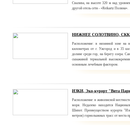
Свалява, на высоте 320 м над уровне
другой отель сети - «Reikartz Поляна».
НИЖНЕЕ СОЛОТВИНО, СКК "
Расположение: в низинной зоне на 
километрах от г. Ужгород и в 35 ки
долине среди гор, на берегу озера. С
скважиной термальной высококреми
основным лечебным фактором.
ИЗКИ, Эко-курорт "Вита Пар
Расположение: в живописной местност
моря. Недалеко находится Национал
Шипот. Преимуществом курорта "Изк
метров) горнолыжных трасс от места п