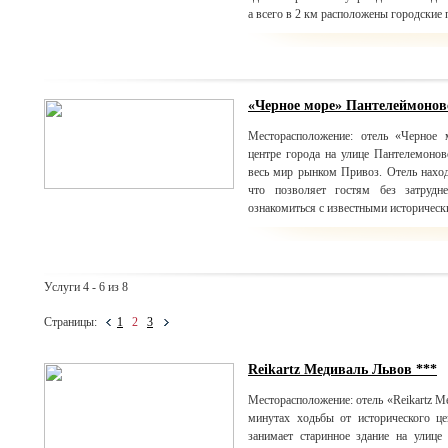
а всего в 2 км расположены городские
«Черное море» Пантелеймонов
Месторасположение: отель «Черное 
центре города на улице Пантелемонов
весь мир рынком Привоз. Отель наход
что позволяет гостям без затрудн
ознакомиться с известными историчес
Услуги 4 - 6 из 8
Страницы:
1
2
3
Reikartz Медиваль Львов ***
Месторасположение: отель «Reikartz М
минутах ходьбы от исторического ц
занимает старинное здание на улице