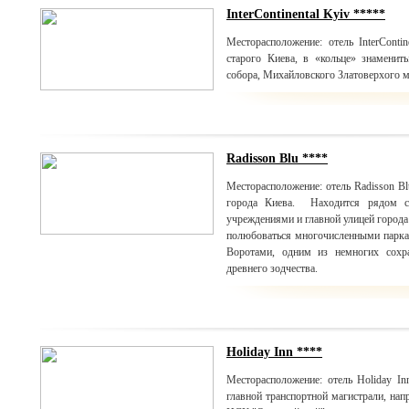
InterContinental Kyiv *****
Месторасположение: отель InterConti
старого Киева, в «кольце» знамени
собора, Михайловского Златоверхого м
Radisson Blu ****
Месторасположение: отель Radisson Bl
города Киева. Находится рядом с 
учреждениями и главной улицей города
полюбоваться многочисленными парка
Воротами, одним из немногих сохр
древнего зодчества.
Holiday Inn ****
Месторасположение: отель Holiday I
главной транспортной магистрали, нап