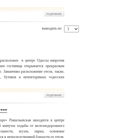
выводить по:
 расположен в центре Одессы напротив
ми гостиница открывается прекрасным
. Заманчиво расположение отеля, также,
в, бутиков и неповторимых «одесских
****
оре» Ришельевская находится в центре
 5 минутах ходьбы от железнодорожного
ельности, музеи, парки, основные
я в непосредственной близости от отеля,