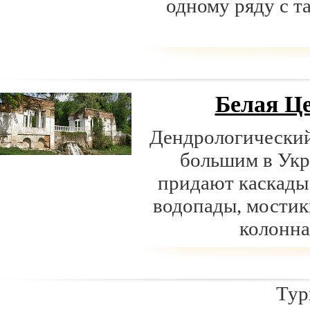
одному ряду с т
Белая Ц
Дендрологический
большим в Укр
придают каскады 
водопады, мостик
колонна
Туры