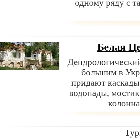
одному ряду с т
Белая Ц
Дендрологический
большим в Укр
придают каскады 
водопады, мостик
колонна
Туры