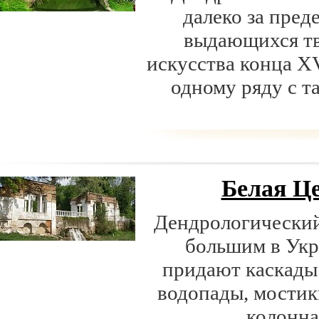
далеко за пред
выдающихся тв
искусства конца XV
одному ряду с т
Белая Ц
Дендрологический
большим в Укр
придают каскады 
водопады, мостик
колонна