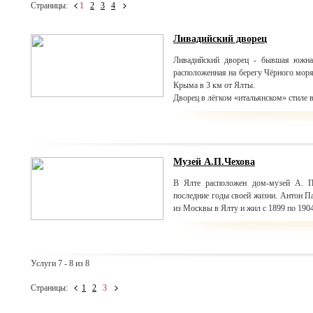
Страницы:
1
2
3
4
Ливадийский дворец
Ливадийский дворец - бывшая южная
расположенная на берегу Чёрного моря
Крыма в 3 км от Ялты.
Дворец в лёгком «итальянском» стиле 
Музей А.П.Чехова
В Ялте расположен дом-музей А. П
последние годы своей жизни. Антон П
из Москвы в Ялту и жил с 1899 по 1904
Услуги 7 - 8 из 8
Страницы:
1
2
3