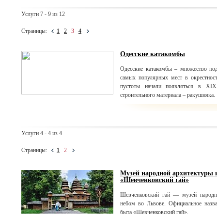
Услуги 7 - 9 из 12
Страницы:
1
2
3
4
Одесские катакомбы
Одесские катакомбы – множество по
самых популярных мест в окрестнос
пустоты начали появляться в XIX
строительного материала – ракушняка.
Услуги 4 - 4 из 4
Страницы:
1
2
Музей народной архитектуры 
«Шевченковский гай»
Шевченковский гай — музей народн
небом во Львове. Официальное назв
быта «Шевченковский гай».