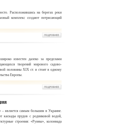
место. Расположившись на берегах реки
мовый комплекс создают потрясающий
широко известен далеко за пределами
дающихся творений мирового садово-
рвой половины XIX ст. и стоит в одному
льства Европы.
дрия
» – является самым большим в Украине.
т каскады прудов с родниковой водой,
ектурные строения: «Руины», колоннада