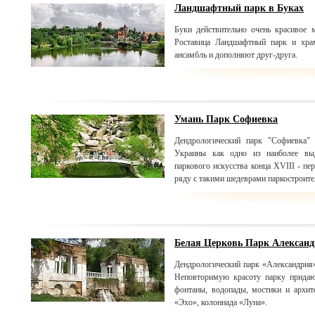
Ландшафтный парк в Буках
Буки действительно очень красивое 
Роставица Ландшафтный парк и хра
ансамбль и дополняют друг-друга.
Умань Парк Софиевка
Дендрологический парк "Софиевка" 
Украины как одно из наиболее вы
паркового искусства конца XVIII - пе
ряду с такими шедеврами паркостроите
Белая Церковь Парк Алексан
Дендрологический парк «Александрия
Неповторимую красоту парку придаю
фонтаны, водопады, мостики и архит
«Эхо», колоннада «Луна».