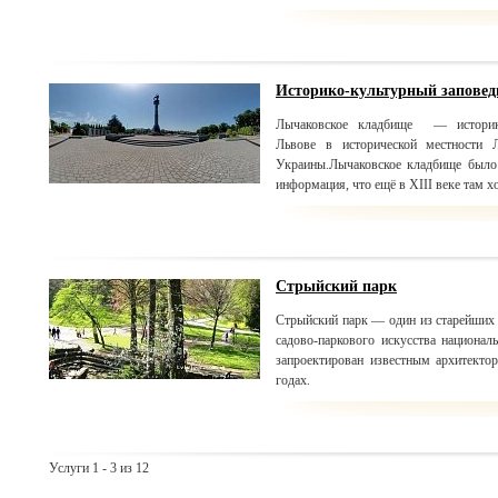
Историко-культурный запове
Лычаковское кладбище — историко
Львове в исторической местности 
Украины.Лычаковское кладбище было 
информация, что ещё в XIII веке там 
Стрыйский парк
Стрыйский парк — один из старейших 
садово-паркового искусства национ
запроектирован известным архитект
годах.
Услуги 1 - 3 из 12