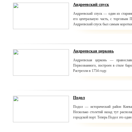
Андреевский спуск
Андреевский спуск — один из старин
его центральную часть, с торговым 
Андреевский спуск был самым коротким
Андреевская церковь
Андреевская церковь — правосла
Первозванного, построен в стиле бар
Растрелли в 1754 году.
Подол
Подол — исторический район Киева,
Несколько столетий назад тут распол
городской порт. Теперь Подол это оди