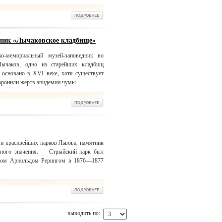
дник «Лычаковское кладбище»
-мемориальный музей-заповедник во
Лычаков, одно из старейших кладбищ
основано в XVI веке, хотя существует
хоронили жертв эпидемии чумы.
и красивейших парков Львова, памятник
ального значения. Стрыйский парк был
ором Арнольдом Рерингом в 1876—1877
выводить по: