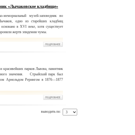
дник «Лычаковское кладбище»
-мемориальный музей-заповедник во
Лычаков, одно из старейших кладбищ
основано в XVI веке, хотя существует
хоронили жертв эпидемии чумы.
и красивейших парков Львова, памятник
ального значения. Стрыйский парк был
ором Арнольдом Рерингом в 1876—1877
выводить по: