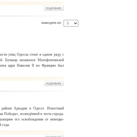
выводить по:
ности улиц Одессы стоит в одном ряду с
й. Бульвар назывался Малофонтанской
изита царя Николая II во Францию был
 районе Аркадия в Одессе. Известный
ья Победы», возведённой в честь города-
довщине его освобождения от немецко-
 года.