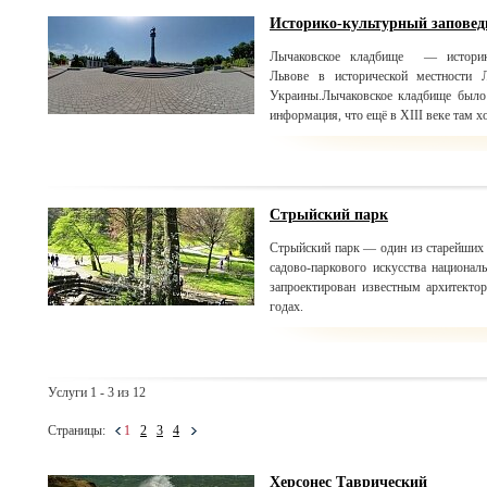
Историко-культурный запове
Лычаковское кладбище — историко
Львове в исторической местности 
Украины.Лычаковское кладбище было 
информация, что ещё в XIII веке там 
Стрыйский парк
Стрыйский парк — один из старейших 
садово-паркового искусства национ
запроектирован известным архитект
годах.
Услуги 1 - 3 из 12
Страницы:
1
2
3
4
Херсонес Таврический