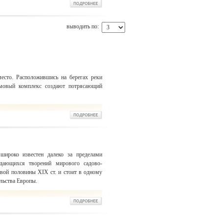
выводить по:
место. Расположившись на берегах реки
мовый комплекс создают потрясающий
широко известен далеко за пределами
дающихся творений мирового садово-
рвой половины XIX ст. и стоит в одному
льства Европы.