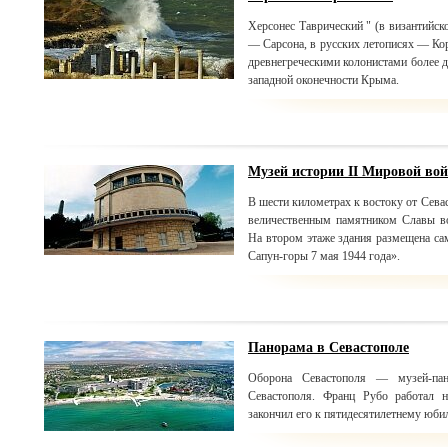
Херсонес Таврический " (в византийск
— Сарсона, в русских летописях — Кор
древнегреческими колонистами более д
западной оконечности Крыма.
Музей истории ІІ Мировой вой
В шести километрах к востоку от Сева
величественным памятником Славы во
На втором этаже здания размещена с
Сапун-горы 7 мая 1944 года».
Панорама в Севастополе
Оборона Севастополя — музей-пан
Севастополя. Франц Рубо работал 
закончил его к пятидесятилетнему юб