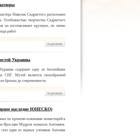
ниатюры
астера Николая Сядристого расположен
ы. Особенностью творчества Сядристого
ния он изготавливает вручную, по лично
ида работ.
ностей Украины
 Украины содержит одну из богатейших
ах СНГ. Музей является своеобразной
хи бронзы до современности.
мирное наследие ЮНЕСКО)
вых по времени основания монастырей в
при Ярославе Мудром монахом Антонием.
 стал один из первых учеников Антония