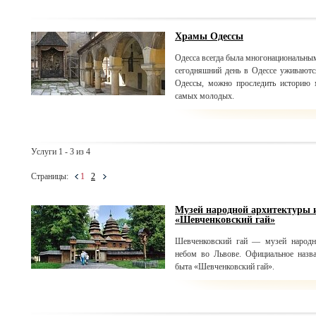
Храмы Одессы
Одесса всегда была многонациональны
сегодняшний день в Одессе уживаютс
Одессы, можно проследить историю 
самых молодых.
Услуги 1 - 3 из 4
Страницы:
1
2
Музей народной архитектуры 
«Шевченковский гай»
Шевченковский гай — музей народн
небом во Львове. Официальное назв
быта «Шевченковский гай».