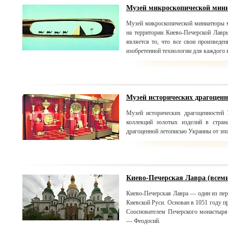
Музей микроскопической ми
Музей микроскопической миниатюры м
на территории Киево-Печерской Лавр
является то, что все свои произведе
изобретенной технологии для каждого в
Музей исторических драгоцен
Музей исторических драгоценностей
коллекций золотых изделий в стран
драгоценной летописью Украины от эпо
Киево-Печерская Лавра (все
Киево-Печерская Лавра — один из пер
Киевской Руси. Основан в 1051 году 
Сооснователем Печерского монастыря
— Феодосий.