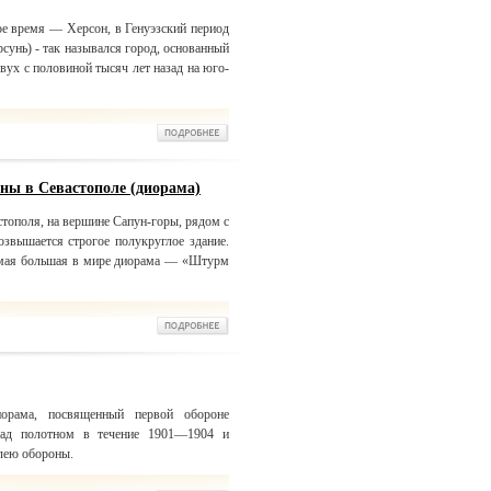
ое время — Херсон, в Генуэзский период
сунь) - так назывался город, основанный
вух с половиной тысяч лет назад на юго-
ны в Севастополе (диорама)
стополя, на вершине Сапун-горы, рядом с
звышается строгое полукруглое здание.
амая большая в мире диорама — «Штурм
орама, посвященный первой обороне
над полотном в течение 1901—1904 и
илею обороны.