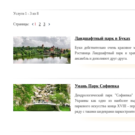
Услуги 1 - 3 из 8
Страницы:
1
2
3
Ландшафтный парк в Буках
Буки действительно очень красивое 
Роставица Ландшафтный парк и хра
ансамбль и дополняют друг-друга.
Умань Парк Софиевка
Дендрологический парк "Софиевка" 
Украины как одно из наиболее вы
паркового искусства конца XVIII - пе
ряду с такими шедеврами паркостроите