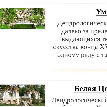
Ум
Дендрологическ
далеко за пред
выдающихся тв
искусства конца XV
одному ряду с т
Белая Ц
Дендрологический