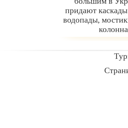
большим в Укр
придают каскады 
водопады, мостик
колонна
Туры
Стра