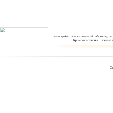
Бахчисарай (крымско-татарский Bağçasaray, Ба
Крымского ханства. Название п
С