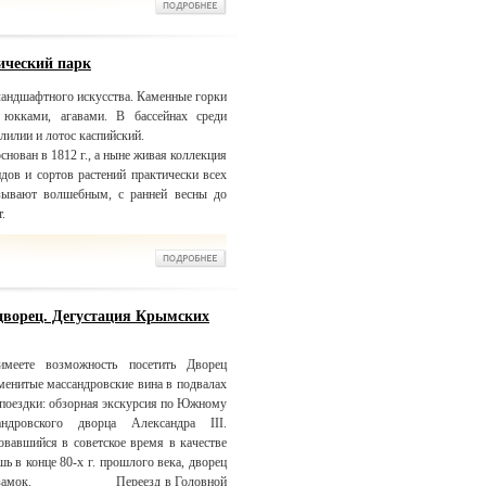
ический парк
ландшафтного искусства. Каменные горки
 юкками, агавами. В бассейнах среди
лилии и лотос каспийский.
нован в 1812 г., а ныне живая коллекция
идов и сортов растений практически всех
азывают волшебным, с ранней весны до
.
дворец. Дегустация Крымских
меете возможность посетить Дворец
аменитые массандровские вина в подвалах
 поездки: обзорная экскурсия по Южному
дровского дворца Александра III.
овавшийся в советское время в качестве
ь в конце 80-х г. прошлого века, дворец
ковый замок. Переезд в Головной