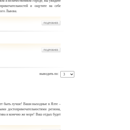
ом и величественном городе, вы увидите
примечательностей и ощутите на себе
ого Львова.
выводить по:
ет быть лучше! Ваши выходные в Ялте –
ными достопримечательностями региона,
тива и конечно же море! Ваш отдых будет