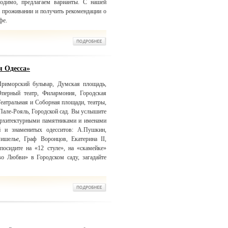
одимо, предлагаем варианты. С нашей
 проживании и получить рекомендации о
фе.
я Одесса»
риморский бульвар, Думская площадь,
Оперный театр, Филармония, Городская
еатральная и Соборная площади, театры,
Пале-Рояль, Городской сад. Вы услышите
 архитектурными памятниками и именами
й и знаменитых одесситов: А.Пушкин,
Ришелье, Граф Воронцов, Екатерина II,
посидите на «12 стуле», на «скамейке»
о Любви» в Городском саду, загадайте