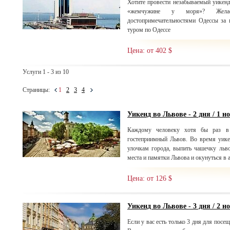
Хотите провести незабываемый уикенд
«жемчужине у моря»? Желае
достопримечательностями Одессы за 
туром по Одессе
Цена: от 402 $
Услуги 1 - 3 из 10
Страницы:
1
2
3
4
Уикенд во Львове - 2 дня / 1 н
Каждому человеку хотя бы раз в 
гостеприимный Львов. Во время уике
улочкам города, выпить чашечку льво
места и памятки Львова и окунуться в 
Цена: от 126 $
Уикенд во Львове - 3 дня / 2 н
Если у вас есть только 3 дня для посещ