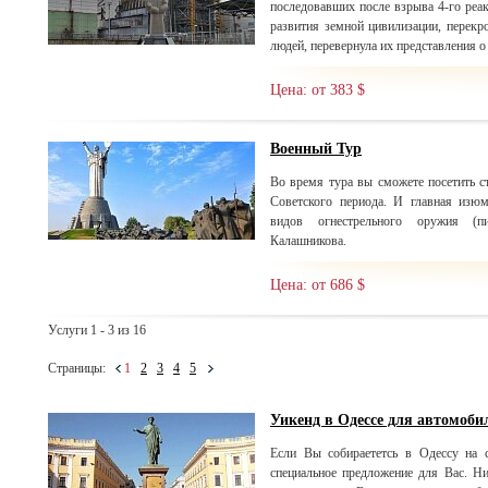
последовавших после взрыва 4-го реа
развития земной цивилизации, перекр
людей, перевернула их представления о
Цена: от 383 $
Военный Тур
Во время тура вы сможете посетить с
Советского периода. И главная изю
видов огнестрельного оружия (п
Калашникова.
Цена: от 686 $
Услуги 1 - 3 из 16
Страницы:
1
2
3
4
5
Уикенд в Одессе для автомоби
Если Вы собираететсь в Одессу на с
специальное предложение для Вас. Н