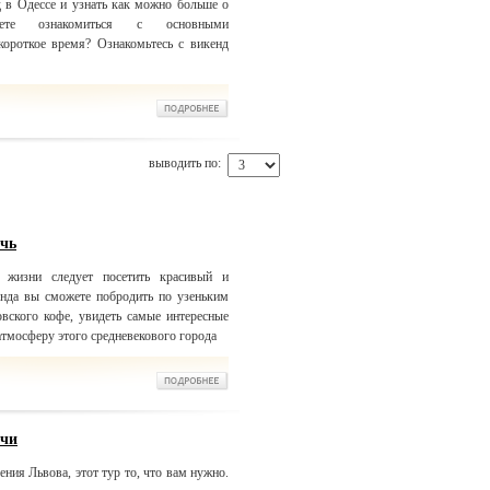
 в Одессе и узнать как можно больше о
те ознакомиться с основными
короткое время? Ознакомьтесь с викенд
выводить по:
очь
жизни следует посетить красивый и
нда вы сможете побродить по узеньким
вского кофе, увидеть самые интересные
атмосферу этого средневекового города
очи
ения Львова, этот тур то, что вам нужно.