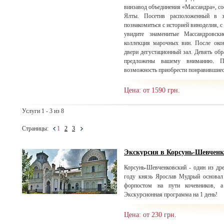
винзавод объединения «Массандра», со
Ялты. Посетив расположенный в з
познакомиться с историей виноделия, 
увидите знаменитые Массандровски
коллекция марочных вин. После окон
двери дегустационный зал. Девять об
предложены вашему вниманию. П
возможность приобрести понравившиес
Цена: от 1590 грн.
Услуги 1 - 3 из 8
Страницы:
1
2
3
Экскурсия в Корсунь-Шевчен
Корсунь-Шевченковский - один из др
году князь Ярослав Мудрый основал
форпостом на пути кочевников, а
Экскурсионная программа на 1 день!
Цена: от 230 грн.