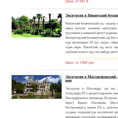
Цена: от 681 $
Экскурсия в Никитский ботан
Никитский ботанический сад - шедевр 
парка искусно засажены кактусами,
тростников и камышей цветут водяные 
Императорский ботанический сад был ос
сада насчитывает 30 тыс. видов, гибр
стран мира. Никитский сад часто н
глубокой осени в саду что-нибудь цветет
Цена: от 1560 грн.
Экскурсия в Массандровский 
вин
Экскурсия в Массандру, где вы и
Александра III и продегустировать зн
Массандровского винзавода. Во время
берегу Крыма. Посещение Массан
Построенный в начале XX в., использ
госдачи, открытый для посетителей лиш
напоминает сказочный средневе