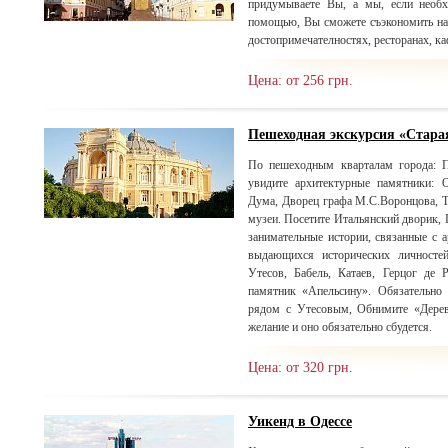
придумываете Вы, а мы, если необх
помощью, Вы сможете съэкономить на
достопримечателностях, ресторанах, ка
Цена: от 256 грн.
Пешеходная экскурсия «Стара
По пешеходным кварталам города: П
увидите архитектурные памятники: 
Дума, Дворец графа М.С.Воронцова, Т
музеи. Посетите Итальянский дворик, 
занимательные истории, связанные с
выдающихся исторических личносте
Утесов, Бабель, Катаев, Герцог де 
памятник «Апельсину». Обязательно 
рядом с Утесовым, Обнимите «Дерев
желание и оно обязательно сбудется.
Цена: от 320 грн.
Уикенд в Одессе