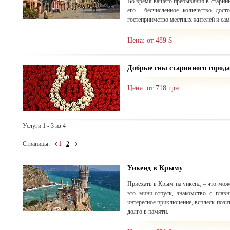
Во время вашего пребывания в старинн
его бесчисленное количество досто
гостеприимство местных жителей и сам
Цена: от 489 $
Добрые сны старинного города
Цена: от 718 грн.
Услуги 1 - 3 из 4
Страницы:
1
2
Уикенд в Крыму
Приехать в Крым на уикенд – что мож
это мини-отпуск, знакомство с глав
интересное приключение, всплеск пози
долго в памяти.