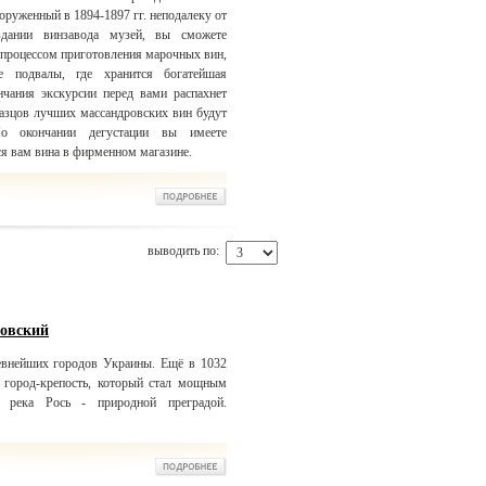
оруженный в 1894-1897 гг. неподалеку от
дании винзавода музей, вы сможете
с процессом приготовления марочных вин,
е подвалы, где хранится богатейшая
чания экскурсии перед вами распахнет
разцов лучших массандровских вин будут
о окончании дегустации вы имеете
я вам вина в фирменном магазине.
выводить по:
ковский
евнейших городов Украины. Ещё в 1032
 город-крепость, который стал мощным
 река Рось - природной преградой.