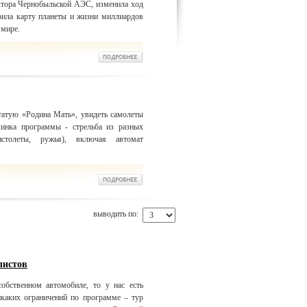
ктора Чернобыльской АЭС, изменила ход
оила карту планеты и жизни миллиардов
 мире.
татую «Родина Мать», увидеть самолеты
минка программы - стрельба из разных
истолеты, ружья), включая автомат
выводить по:
листов
обственном автомобиле, то у нас есть
икаких ограничений по программе – тур