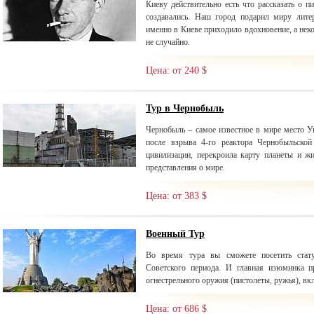
Киеву действительно есть что рассказать о п
создавались. Наш город подарил миру лите
именно в Киеве приходило вдохновение, а нек
не случайно.
Цена: от 240 $
Тур в Чернобыль
Чернобыль – самое известное в мире место У
после взрыва 4-го реактора Чернобыльско
цивилизации, перекроила карту планеты и ж
представления о мире.
Цена: от 383 $
Военный Тур
Во время тура вы сможете посетить стат
Советского периода. И главная изюминка п
огнестрельного оружия (пистолеты, ружья), в
Цена: от 686 $