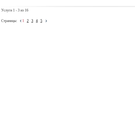
Услуги 1 - 3 из 16
Страницы:
1
2
3
4
5