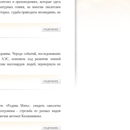
исателях и произведениях, которые здесь
ратурных гениев, ко многим писателям
оторых, судьба приводила неожиданно, но
краины. Череда событий, последовавших
й АЭС, изменила ход развития земной
изни миллиардов людей, перевернула их
ую «Родина Мать», увидеть самолеты
рограммы - стрельба из разных видов
ключая автомат Калашникова.