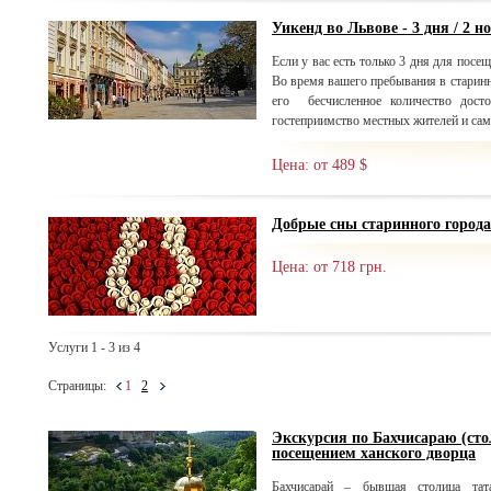
Уикенд во Львове - 3 дня / 2 н
Если у вас есть только 3 дня для посещ
Во время вашего пребывания в старинн
его бесчисленное количество досто
гостеприимство местных жителей и сам
Цена: от 489 $
Добрые сны старинного города
Цена: от 718 грн.
Услуги 1 - 3 из 4
Страницы:
1
2
Экскурсия по Бахчисараю (сто
посещением ханского дворца
Бахчисарай – бывшая столица тата