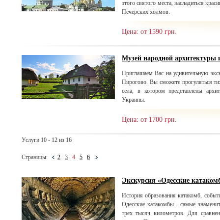
этого святого места, насладиться кра
Печерских холмов.
Цена: от 1590 грн.
Музей народной архитектуры 
Приглашаем Вас на удивительную эк
Пирогово. Вы сможете прогуляться ти
села, в котором представлены арх
Украины.
Цена: от 1700 грн.
Услуги 10 - 12 из 16
Страницы:
2
3
4
5
6
Экскурсия «Одесские катаком
История образования катакомб, событ
Одесские катакомбы - самые знаменит
трех тысяч километров. Для сравнен