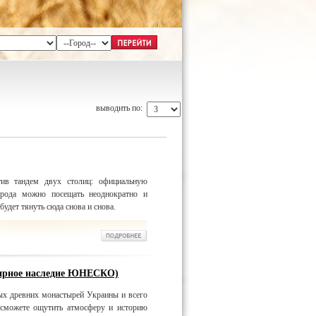
выводить по:
тив тандем двух столиц: официальную
орода можно посещать неоднократно и
удет тянуть сюда снова и снова.
мирное наследие ЮНЕСКО)
ых древних монастырей Украины и всего
сможете ощутить атмосферу и историю