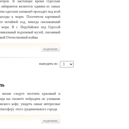
метров. В настоящее время Одесские
 лабиринтов являются одними из самых
ты одесских катакомб проходят под всей
ыходы к морю. Посетители картинной
ют потайной ход, некогда связывавший
 моря. В с. Нерубайское под Одессой
 уникальный подземный музей, связанный
икой Отечественной войны.
выводить по:
очь
жизни следует посетить красивый и
нда вы сможете побродить по узеньким
вского кофе, увидеть самые интересные
атмосферу этого средневекового города