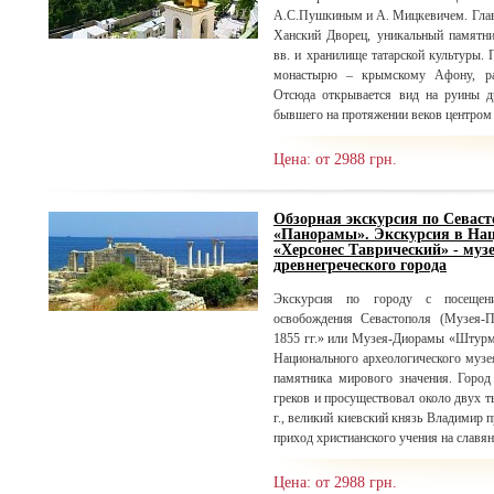
А.С.Пушкиным и А. Мицкевичем. Главн
Ханский Дворец, уникальный памятн
вв. и хранилище татарской культуры.
монастырю – крымскому Афону, ра
Отсюда открывается вид на руины д
бывшего на протяжении веков центром
Цена: от 2988 грн.
Обзорная экскурсия по Севас
«Панорамы». Экскурсия в На
«Херсонес Таврический» - муз
древнегреческого города
Экскурсия по городу с посещен
освобождения Севастополя (Музея-
1855 гг.» или Музея-Диорамы «Штурм 
Национального археологического музе
памятника мирового значения. Город
греков и просуществовал около двух т
г., великий киевский князь Владимир 
приход христианского учения на славя
Цена: от 2988 грн.