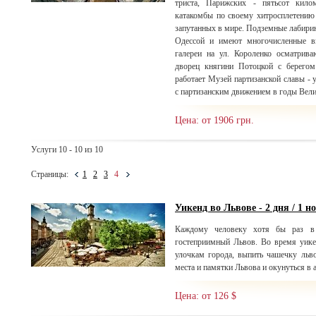
триста, Парижских - пятьсот кило
катакомбы по своему хитросплетению
запутанных в мире. Подземные лабирин
Одессой и имеют многочисленные в
галереи на ул. Короленко осматрива
дворец княгини Потоцкой с берегом
работает Музей партизанской славы -
с партизанским движением в годы Вел
Цена: от 1906 грн.
Услуги 10 - 10 из 10
Страницы:
1
2
3
4
Уикенд во Львове - 2 дня / 1 н
Каждому человеку хотя бы раз в 
гостеприимный Львов. Во время уике
улочкам города, выпить чашечку льво
места и памятки Львова и окунуться в 
Цена: от 126 $