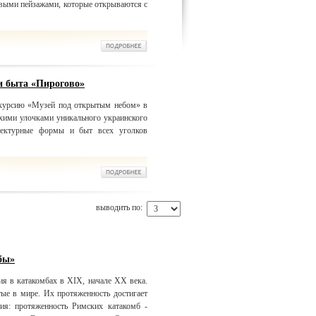
сивыми пейзажами, которые открываются с
и быта «Пирогово»
скурсию «Музей под открытым небом» в
хими улочками уникального украинского
итектурные формы и быт всех уголков
выводить по:
бы»
ия в катакомбах в XIX, начале ХХ века.
ые в мире. Их протяженность достигает
ия: протяженность Римских катакомб -