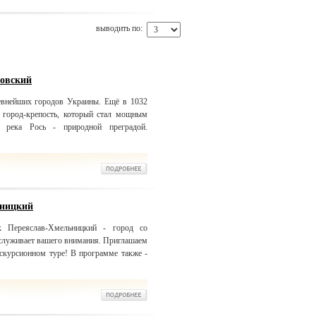
выводить по:
ковский
евнейших городов Украины. Ещё в 1032
 город-крепость, который стал мощным
 река Рось - природной преградой.
ьницкий
к Переяслав-Хмельницкий - город со
аслуживает вашего внимания. Приглашаем
кскурсионном туре! В программе также -