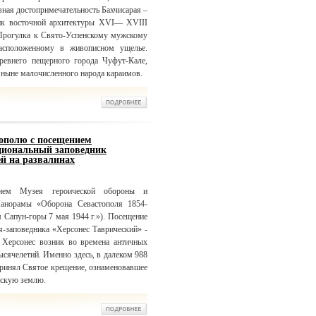
ая достопримечательность Бахчисарая –
ик восточной архитектуры XVI— XVIII
 Прогулка к Свято-Успенскому мужскому
сположенному в живописном ущелье.
ревнего пещерного города Чуфут-Кале,
 ныне малочисленного народа караимов.
тополю с посещением
циональный заповедник
ей на развалинах
ием Музея героической обороны и
Панорамы «Оборона Севастополя 1854-
Сапун-горы 7 мая 1944 г.»). Посещение
я-заповедника «Херсонес Таврический» -
 Херсонес возник во времена античных
ысячелетий. Именно здесь, в далеком 988
принял Святое крещение, ознаменовавшее
нскую землю.