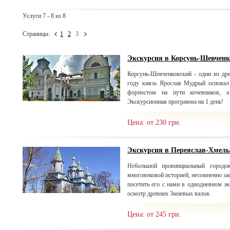
Услуги 7 - 8 из 8
Страницы:
1
2
3
Экскурсия в Корсунь-Шевчен
Корсунь-Шевченковский - один из др
году князь Ярослав Мудрый основал
форпостом на пути кочевников, а
Экскурсионная программа на 1 день!
Цена: от 230 грн.
Экскурсия в Переяслав-Хмел
Небольшой провинциальный городо
многовековой историей, несомненно з
посетить его с нами в однодневном э
осмотр древних Змиевых валов.
Цена: от 245 грн.