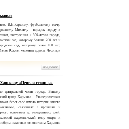
ькова»
нко, В.Н.Каразину, футбольному мячу,
архангелу Михаилу – подарок городу к
таном, построенная к 300-летию города,
ический сад, которому больше 200 лет и
родской сад, которому более 100 лет,
 Малая Южная железная дорога. Лесопарк
.
 Харькову «Первая столица»
о центральной части города. Вашему
ский центр Харькова – Университетская
никам берет своё начало история нашего
амятников, связанных с прошлым и
арного основания до сегодняшних дней.
ьковский академический театр оперы и
Свободы, памятник основателям Харькова