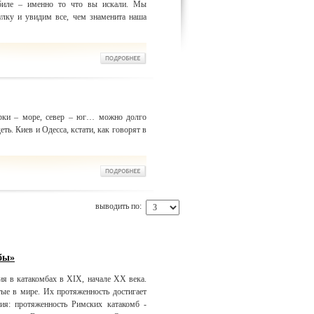
биле – именно то что вы искали. Мы
лку и увидим все, чем знаменита наша
арки – море, север – юг… можно долго
ть. Киев и Одесса, кстати, как говорят в
выводить по:
бы»
ия в катакомбах в XIX, начале ХХ века.
ые в мире. Их протяженность достигает
ия: протяженность Римских катакомб -