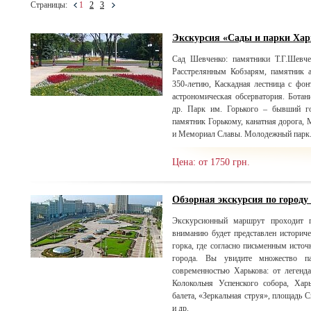
Страницы:
1
2
3
Экскурсия «Сады и парки Хар
Сад Шевченко: памятники Т.Г.Шевче
Расстрелянным Кобзарям, памятник 
350-летию, Каскадная лестница с фон
астрономическая обсерватория. Ботан
др. Парк им. Горького – бывший го
памятник Горькому, канатная дорога,
и Мемориал Славы. Молодежный парк
Цена: от 1750 грн.
Обзорная экскурсия по городу
Экскурсионный маршрут проходит п
вниманию будет представлен историче
горка, где согласно письменным источ
города. Вы увидите множество п
современностью Харькова: от легенд
Колокольня Успенского собора, Хар
балета, «Зеркальная струя», площадь 
и др.