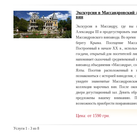
Экскурсия в Массандровский 
вин
Экскурсия в Массандру, где вы и
Александра III и продегустировать зн
Массандровского винзавода. Во время
берегу Крыма. Посещение Массан
Построенный в начале XX в., использ
госдачи, открытый для посетителей лиш
напоминает сказочный средневе
винзавод объединения «Массандра», со
Ялты. Посетив расположенный в з
познакомиться с историей виноделия, 
увидите знаменитые Массандровски
коллекция марочных вин. После окон
двери дегустационный зал. Девять об
предложены вашему вниманию. П
возможность приобрести понравившиес
Цена: от 1590 грн.
Услуги 1 - 3 из 8