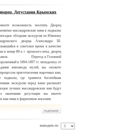
дворец. Дегустация Крымских
меете возможность посетить Дворец
аменитые массандровские вина в подвалах
 поездки: обзорная экскурсия по Южному
дровского дворца Александра III.
овавшийся в советское время в качестве
ь в конце 80-х г. прошлого века, дворец
ковый замок. Переезд в Головной
оруженный в 1894-1897 гг. неподалеку от
дании винзавода музей, вы сможете
с процессом приготовления марочных вин,
е подвалы, где хранится богатейшая
чания экскурсии перед вами распахнет
разцов лучших массандровских вин будут
о окончании дегустации вы имеете
я вам вина в фирменном магазине.
выводить по: