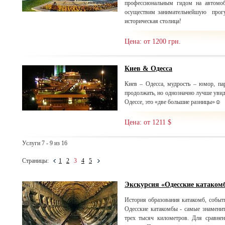
профессиональным гидом на автомо
осуществим занимательнейшую прогу
историческая столица!
Цена: от 1200 грн.
Киев & Одесса
Киев – Одесса, мудрость – юмор, п
продолжать, но однозначно лучше увиде
Одессе, это «две большие разницы»☺
Цена: от 1211 $
Услуги 7 - 9 из 16
Страницы:
1
2
3
4
5
Экскурсия «Одесские катаком
История образования катакомб, событ
Одесские катакомбы - самые знаменит
трех тысяч километров. Для сравнен