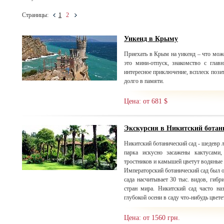
Страницы:
1
2
Уикенд в Крыму
Приехать в Крым на уикенд – что мож
это мини-отпуск, знакомство с глав
интересное приключение, всплеск пози
долго в памяти.
Цена: от 681 $
Экскурсия в Никитский ботан
Никитский ботанический сад - шедевр 
парка искусно засажены кактусами,
тростников и камышей цветут водяные 
Императорский ботанический сад был ос
сада насчитывает 30 тыс. видов, гибр
стран мира. Никитский сад часто н
глубокой осени в саду что-нибудь цветет
Цена: от 1560 грн.