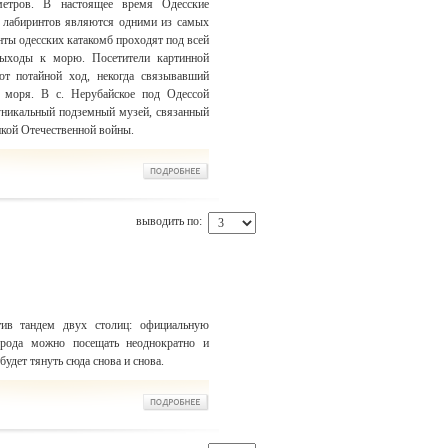
метров. В настоящее время Одесские
 лабиринтов являются одними из самых
ты одесских катакомб проходят под всей
ыходы к морю. Посетители картинной
ют потайной ход, некогда связывавший
 моря. В с. Нерубайское под Одессой
 уникальный подземный музей, связанный
икой Отечественной войны.
выводить по:
тив тандем двух столиц: официальную
орода можно посещать неоднократно и
удет тянуть сюда снова и снова.