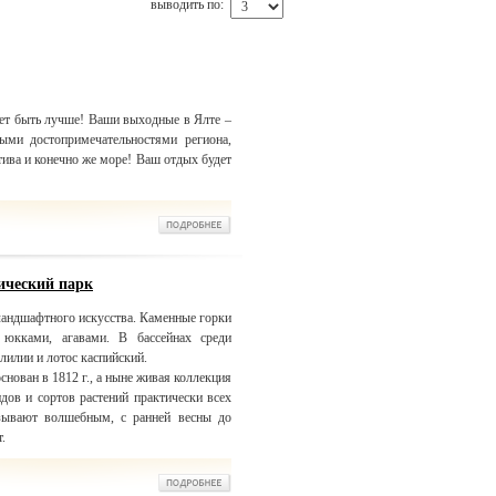
выводить по:
ет быть лучше! Ваши выходные в Ялте –
ными достопримечательностями региона,
тива и конечно же море! Ваш отдых будет
ический парк
ландшафтного искусства. Каменные горки
 юкками, агавами. В бассейнах среди
лилии и лотос каспийский.
нован в 1812 г., а ныне живая коллекция
идов и сортов растений практически всех
азывают волшебным, с ранней весны до
.