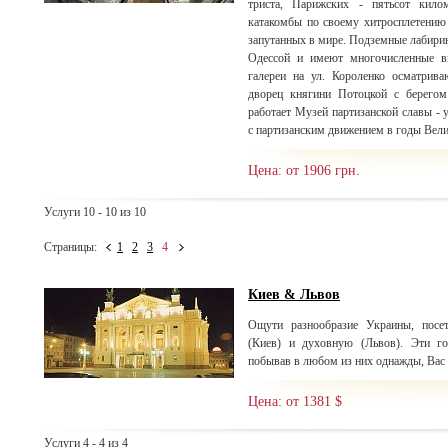
триста, Парижских - пятьсот кило
катакомбы по своему хитросплетению
запутанных в мире. Подземные лабирин
Одессой и имеют многочисленные в
галереи на ул. Короленко осматрива
дворец княгини Потоцкой с берегом
работает Музей партизанской славы -
с партизанским движением в годы Вел
Цена: от 1906 грн.
Услуги 10 - 10 из 10
Страницы:
1
2
3
4
Киев & Львов
Ощути разнообразие Украины, посе
(Киев) и духовную (Львов). Эти г
побывав в любом из них однажды, Вас б
Цена: от 1381 $
Услуги 4 - 4 из 4