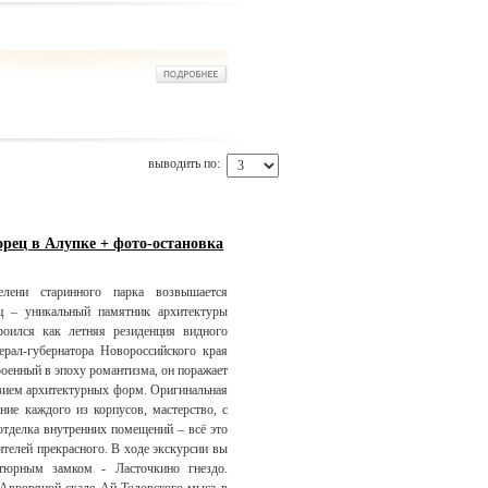
выводить по:
рец в Алупке + фото-остановка
лени старинного парка возвышается
ц – уникальный памятник архитектуры
оился как летняя резиденция видного
нерал-губернатора Новороссийского края
роенный в эпоху романтизма, он поражает
зием архитектурных форм. Оригинальная
ние каждого из корпусов, мастерство, с
отделка внутренних помещений – всё это
телей прекрасного. В ходе экскурсии вы
тюрным замком - Ласточкино гнездо.