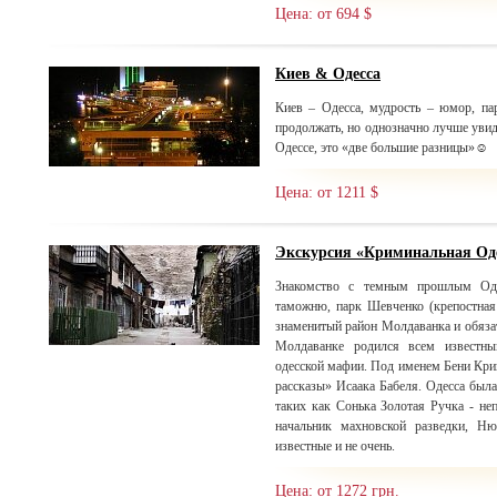
Цена: от 694 $
Киев & Одесса
Киев – Одесса, мудрость – юмор, п
продолжать, но однозначно лучше увиде
Одессе, это «две большие разницы»☺
Цена: от 1211 $
Экскурсия «Криминальная Од
Знакомство с темным прошлым Оде
таможню, парк Шевченко (крепостная 
знаменитый район Молдаванка и обязат
Молдаванке родился всем известн
одесской мафии. Под именем Бени Крик
рассказы» Исаака Бабеля. Одесса была
таких как Сонька Золотая Ручка - не
начальник махновской разведки, Н
известные и не очень.
Цена: от 1272 грн.