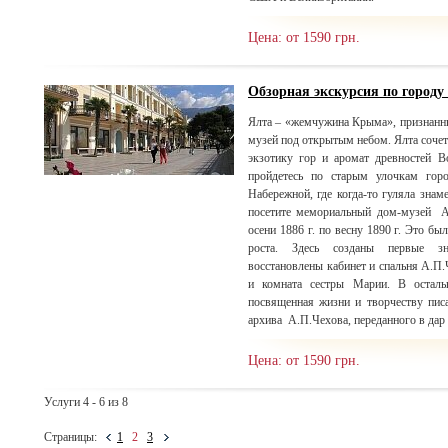
Цена: от 1590 грн.
Обзорная экскурсия по городу
Ялта – «жемчужина Крыма», признанн
музей под открытым небом. Ялта сочета
экзотику гор и аромат древностей В
пройдетесь по старым улочкам горо
Набережной, где когда-то гуляла знам
посетите мемориальный дом-музей А
осени 1886 г. по весну 1890 г. Это бы
роста. Здесь созданы первые зн
восстановлены кабинет и спальня А.П.
и комната сестры Марии. В остальн
посвященная жизни и творчеству писа
архива А.П.Чехова, переданного в дар 
Цена: от 1590 грн.
Услуги 4 - 6 из 8
Страницы:
1
2
3