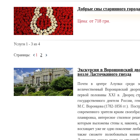
Добрые сны старинного города
Цена: от 718 грн.
Услуги 1 - 3 из 4
Страницы:
1
2
Экскурсия в Воронцовский дво
возле Ласточкиного гнезда
Почти в центре Алупки среди зе
величественный Воронцовский дворе
первой половины XXI в. Дворец стр
государственного деятеля России, ге
М.С. Воронцова (1782-1856 гг.). Пост
современного зрителя ярким своеобра
планировка, интересное стилевое реше
которым выложены стены и, наконец, 
восхищает уже не одно поколение люби
также сможете полюбоваться миниа