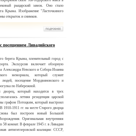
 Авроряной скале Ай-Тодорского мыса в
вековый рыцарский замок. Оно стало
га Крыма. Изображение "Ласточкиного
оны открыток и снимков.
 с посещением Ливадийского
го берега Крыма, пленительный город с
рорта. Экскурсия включает обзорную
ра Александра Невского и Собора Иоанна
вского мемориала, который служит
х людей, посещение Мордвиновского и
рогулка по Набережной.
й дворец, который находится в трех
полагалась летняя резиденция царской
лены графом Потоцким, который выстроил
В 1910-1911 гг. на месте Старого дворца
аснова был построен новый Большой
Возрождения. Оригинальная внутренняя
з 58 комнат. В феврале 1945 г. в Ливадии
ржав антигитлеровской коалиции: СССР,