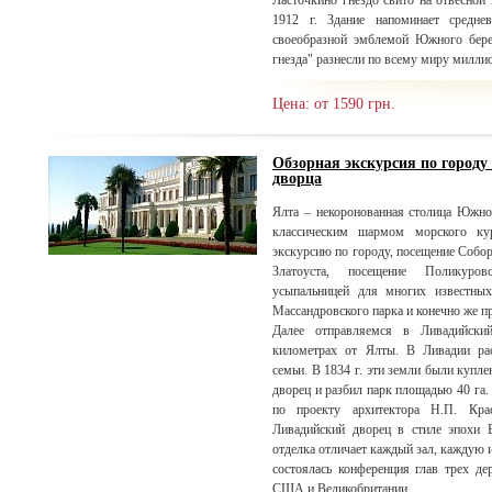
Ласточкино гнездо свито на отвесной
1912 г. Здание напоминает средне
своеобразной эмблемой Южного бере
гнезда" разнесли по всему миру милли
Цена: от 1590 грн.
Обзорная экскурсия по городу
дворца
Ялта – некоронованная столица Южно
классическим шармом морского ку
экскурсию по городу, посещение Собо
Златоуста, посещение Поликуро
усыпальницей для многих известны
Массандровского парка и конечно же п
Далее отправляемся в Ливадийски
километрах от Ялты. В Ливадии рас
семьи. В 1834 г. эти земли были куп
дворец и разбил парк площадью 40 га. 
по проекту архитектора Н.П. Кр
Ливадийский дворец в стиле эпохи 
отделка отличает каждый зал, каждую и
состоялась конференция глав трех де
США и Великобритании.