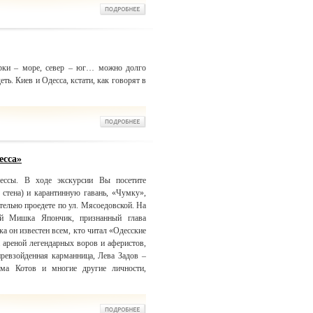
арки – море, север – юг… можно долго
ть. Киев и Одесса, кстати, как говорят в
есса»
ссы. В ходе экскурсии Вы посетите
стена) и карантинную гавань, «Чумку»,
ельно проедете по ул. Мясоедовской. На
ый Мишка Япончик, признанный глава
а он известен всем, кто читал «Одесские
 ареной легендарных воров и аферистов,
превзойденная карманница, Лева Задов –
юма Котов и многие другие личности,