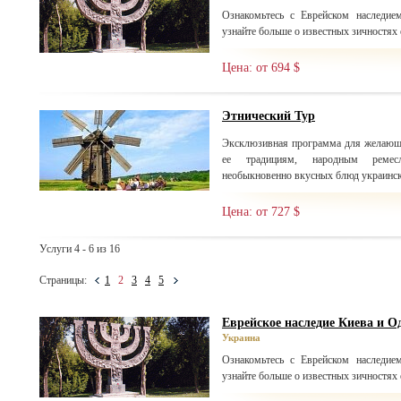
Ознакомьтесь с Еврейском наследи
узнайте больше о известных зичностях 
Цена: от 694 $
Этнический Тур
Эксклюзивная программа для желающи
ее традициям, народным ремесла
необыкновенно вкусных блюд украинск
Цена: от 727 $
Услуги 4 - 6 из 16
Страницы:
1
2
3
4
5
Еврейское наследие Киева и Од
Украина
Ознакомьтесь с Еврейском наследи
узнайте больше о известных зичностях 