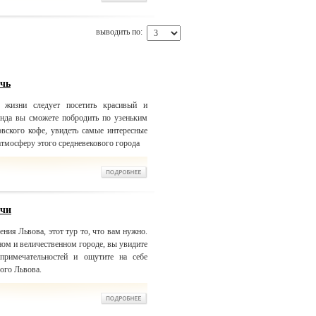
выводить по:
очь
жизни следует посетить красивый и
нда вы сможете побродить по узеньким
вского кофе, увидеть самые интересные
атмосферу этого средневекового города
очи
ения Львова, этот тур то, что вам нужно.
ом и величественном городе, вы увидите
примечательностей и ощутите на себе
ого Львова.