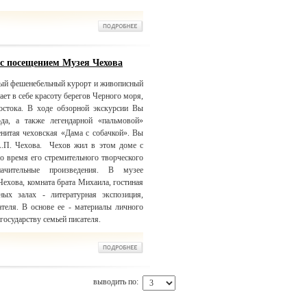
 с посещением Музея Чехова
ый фешенебельный курорт и живописный
ет в себе красоту берегов Черного моря,
остока. В ходе обзорной экскурсии Вы
да, а также легендарной «пальмовой»
енитая чеховская «Дама с собачкой». Вы
.П. Чехова. Чехов жил в этом доме с
ло время его стремительного творческого
ачительные произведения. В музее
Чехова, комната брата Михаила, гостиная
ых залах - литературная экспозиция,
теля. В основе ее - материалы личного
государству семьей писателя.
выводить по: