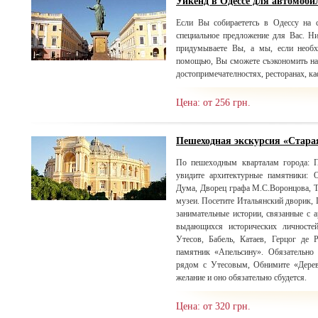
Уикенд в Одессе для автомоби
Если Вы собираететсь в Одессу на с
специальное предложение для Вас. Н
придумываете Вы, а мы, если необх
помощью, Вы сможете съэкономить на
достопримечателностях, ресторанах, ка
Цена: от 256 грн.
Пешеходная экскурсия «Стара
По пешеходным кварталам города: П
увидите архитектурные памятники: 
Дума, Дворец графа М.С.Воронцова, Т
музеи. Посетите Итальянский дворик, 
занимательные истории, связанные с
выдающихся исторических личносте
Утесов, Бабель, Катаев, Герцог де 
памятник «Апельсину». Обязательно 
рядом с Утесовым, Обнимите «Дерев
желание и оно обязательно сбудется.
Цена: от 320 грн.