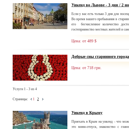
Уикенд во Львове - 3 дня / 2 н
Если у вас есть только 3 дня для посещ
Во время вашего пребывания в старинн
его бесчисленное количество досто
гостеприимство местных жителей и сам
Цена: от 489 $
Добрые сны старинного города
Цена: от 718 грн.
Услуги 1 - 3 из 4
Страницы:
1
2
Уикенд в Крыму
Приехать в Крым на уикенд – что мож
это мини-отпуск, знакомство с глав