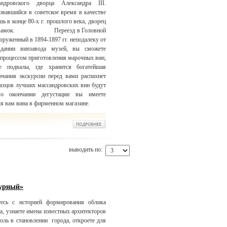
дровского дворца Александра III.
овавшийся в советское время в качестве
ь в конце 80-х г. прошлого века, дворец
ковый замок. Переезд в Головной
оруженный в 1894-1897 гг. неподалеку от
дании винзавода музей, вы сможете
с процессом приготовления марочных вин,
е подвалы, где хранится богатейшая
чания экскурсии перед вами распахнет
разцов лучших массандровских вин будут
о окончании дегустации вы имеете
я вам вина в фирменном магазине.
выводить по:
турный»
есь с историей формирования облика
а, узнаете имена известных архитекторов
ль в становлении города, откроете для