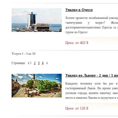
Уикенд в Одессе
Хотите провести незабываемый уикенд
«жемчужине у моря»? Желае
достопримечательностями Одессы за 
туром по Одессе
Цена: от 402 $
Услуги 1 - 3 из 10
Страницы:
1
2
3
4
Уикенд во Львове - 2 дня / 1 н
Каждому человеку хотя бы раз в 
гостеприимный Львов. Во время уике
улочкам города, выпить чашечку льво
места и памятки Львова и окунуться в 
Цена: от 126 $