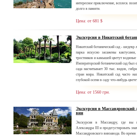
интересное приключение, всплеск пози
долго в памяти.
Цена: от 681 $
Экскурсия в Никитский ботан
Никитский ботанический сад - шедевр 
парка искусно засажены кактусами,
тростников и камышей цветут водяные 
Императорский ботанический сад был ос
сада насчитывает 30 тыс. видов, гибр
стран мира. Никитский сад часто н
глубокой осени в саду что-нибудь цветет
Цена: от 1560 грн.
Экскурсия в Массандровский 
вин
Экскурсия в Массандру, где вы и
Александра III и продегустировать зн
Массандровского винзавода. Во время