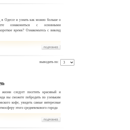
 в Одессе и узнать как можно больше о
те ознакомиться с основными
короткое время? Ознакомьтесь с викенд
выводить по:
очь
жизни следует посетить красивый и
нда вы сможете побродить по узеньким
вского кофе, увидеть самые интересные
атмосферу этого средневекового города