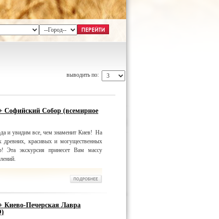
выводить по:
 + Софийский Собор (всемирное
да и увидим все, чем знаменит Киев! На
х древних, красивых и могущественных
! Эта экскурсия принесет Вам массу
лений.
 + Киево-Печерская Лавра
О)