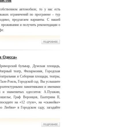
листов
обственном автомобиле, то у нас есть
икаких ограничений по программе – тур
одимо, предлагаем варианты. С нашей
 проживании и получить рекомендации о
фе.
я Одесса»
риморский бульвар, Думская площадь,
Оперный театр, Филармония, Городская
еатральная и Соборная площади, театры,
Пале-Рояль, Городской сад. Вы услышите
 архитектурными памятниками и именами
й и знаменитых одесситов: А.Пушкин,
Ришелье, Граф Воронцов, Екатерина II,
посидите на «12 стуле», на «скамейке»
о Любви» в Городском саду, загадайте