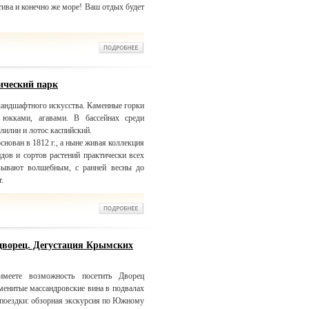
тива и конечно же море! Ваш отдых будет
ический парк
ландшафтного искусства. Каменные горки
 юкками, агавами. В бассейнах среди
лилии и лотос каспийский.
нован в 1812 г., а ныне живая коллекция
идов и сортов растений практически всех
азывают волшебным, с ранней весны до
.
дворец. Дегустация Крымских
меете возможность посетить Дворец
аменитые массандровские вина в подвалах
 поездки: обзорная экскурсия по Южному