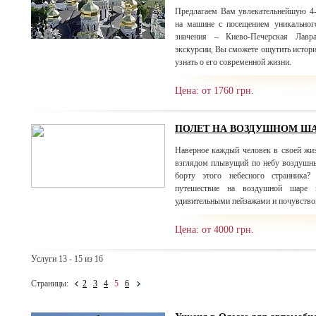
Предлагаем Вам увлекательнейшую 4
на машине с посещением уникальног
значения – Киево-Печерская Лав
экскурсии, Вы сможете ощутить истори
узнать о его современной жизни.
Цена: от 1760 грн.
ПОЛЕТ НА ВОЗДУШНОМ ШАРЕ 
Наверное каждый человек в своей жи
взглядом плывущий по небу воздушны
борту этого небесного странника?
путешествие на воздушной шаре в
удивительными пейзажами и почувствов
Цена: от 4000 грн.
Услуги 13 - 15 из 16
Страницы:
2
3
4
5
6