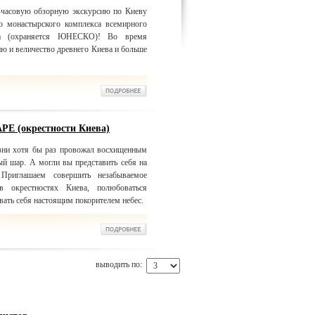
-часовую обзорную экскурсию по Киеву
о монастырского комплекса всемирного
ра (охраняется ЮНЕСКО)! Во время
ю и величество древнего Киева и больше
(окрестности Киева)
зни хотя бы раз провожал восхищенным
й шар. А могли вы представить себя на
 Приглашаем совершить незабываемое
 окрестностях Киева, полюбоваться
ать себя настоящим покорителем небес.
выводить по: