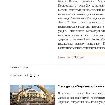
берегу Крыма. Посещение Массан
Построенный в начале XX в., использ
госдачи, открытый для посетителей лиш
напоминает сказочный средневе
винзавод объединения «Массандра», со
Ялты. Посетив расположенный в з
познакомиться с историей виноделия, 
увидите знаменитые Массандровски
коллекция марочных вин. После окон
двери дегустационный зал. Девять об
предложены вашему вниманию. П
возможность приобрести понравившиес
Цена: от 1590 грн.
Услуги 1 - 3 из 8
Страницы:
1
2
3
Экскурсия «Харьков архитек
В данной экскурсии Вы познакомит
Харькова как архитектурного организм
Харькова, сыгравших немаловажную ро