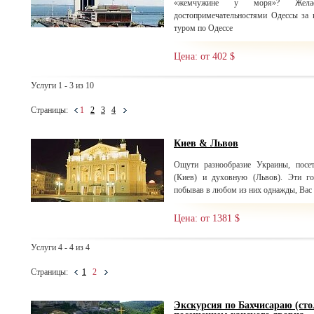
«жемчужине у моря»? Желае
достопримечательностями Одессы за 
туром по Одессе
Цена: от 402 $
Услуги 1 - 3 из 10
Страницы:
1
2
3
4
Киев & Львов
Ощути разнообразие Украины, посе
(Киев) и духовную (Львов). Эти г
побывав в любом из них однажды, Вас б
Цена: от 1381 $
Услуги 4 - 4 из 4
Страницы:
1
2
Экскурсия по Бахчисараю (сто