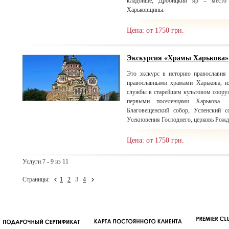
кладбище, Дробицкий яр – место 
Харьковщины.
Цена: от 1750 грн.
Экскурсия «Храмы Харькова»
Это экскурс в историю православия
православными храмами Харькова, и
службы в старейшем культовом соору
первыми поселенцами Харькова 
Благовещенский собор, Успенский со
Усекновения Господнего, церковь Рожд
Цена: от 1750 грн.
Услуги 7 - 9 из 11
Страницы:
1
2
3
4