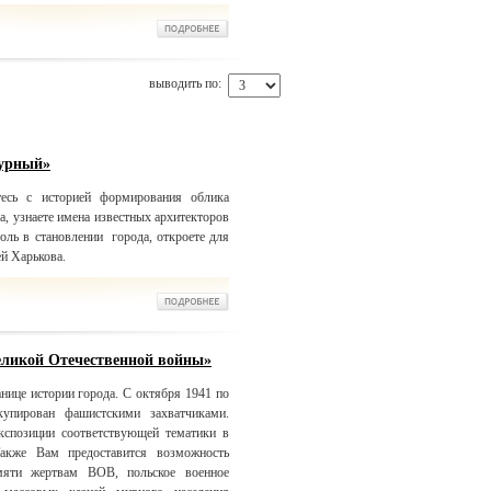
выводить по:
турный»
есь с историей формирования облика
а, узнаете имена известных архитекторов
ль в становлении города, откроете для
ей Харькова.
еликой Отечественной войны»
нице истории города. С октября 1941 по
упирован фашистскими захватчиками.
кспозиции соответствующей тематики в
Также Вам предоставится возможность
мяти жертвам ВОВ, польское военное