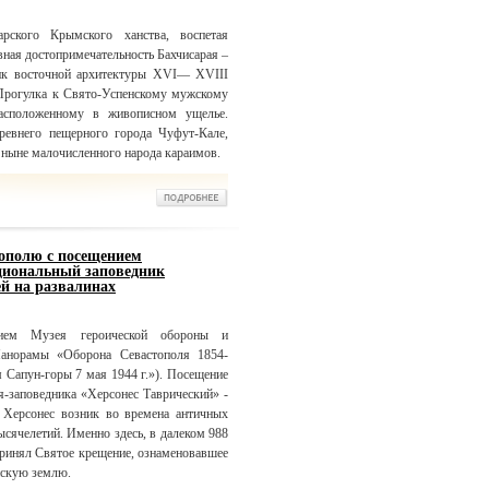
рского Крымского ханства, воспетая
ая достопримечательность Бахчисарая –
ик восточной архитектуры XVI— XVIII
 Прогулка к Свято-Успенскому мужскому
сположенному в живописном ущелье.
ревнего пещерного города Чуфут-Кале,
 ныне малочисленного народа караимов.
тополю с посещением
циональный заповедник
ей на развалинах
ием Музея героической обороны и
Панорамы «Оборона Севастополя 1854-
Сапун-горы 7 мая 1944 г.»). Посещение
я-заповедника «Херсонес Таврический» -
 Херсонес возник во времена античных
ысячелетий. Именно здесь, в далеком 988
принял Святое крещение, ознаменовавшее
нскую землю.