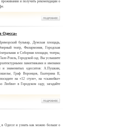
 проживании и получить рекомендации о
фе.
я Одесса»
риморский бульвар, Думская площадь,
Оперный театр, Филармония, Городская
еатральная и Соборная площади, театры,
Пале-Рояль, Городской сад. Вы услышите
 архитектурными памятниками и именами
й и знаменитых одесситов: А.Пушкин,
Ришелье, Граф Воронцов, Екатерина II,
посидите на «12 стуле», на «скамейке»
о Любви» в Городском саду, загадайте
 в Одессе и узнать как можно больше о