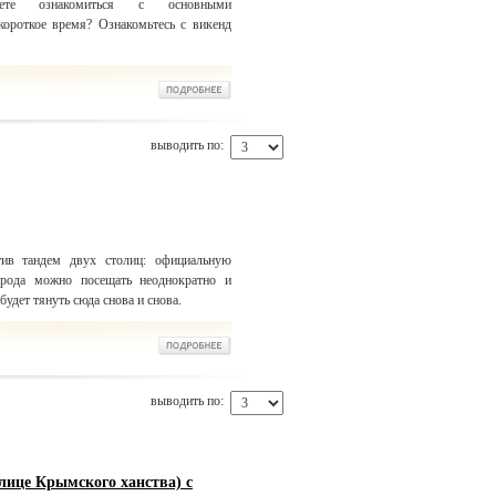
те ознакомиться с основными
короткое время? Ознакомьтесь с викенд
выводить по:
тив тандем двух столиц: официальную
орода можно посещать неоднократно и
удет тянуть сюда снова и снова.
выводить по:
лице Крымского ханства) с