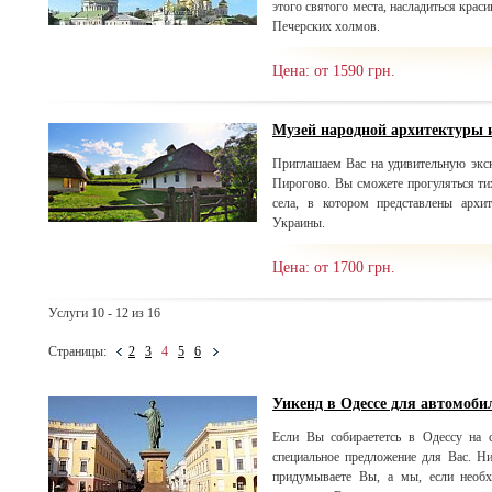
этого святого места, насладиться кра
Печерских холмов.
Цена: от 1590 грн.
Музей народной архитектуры 
Приглашаем Вас на удивительную эк
Пирогово. Вы сможете прогуляться ти
села, в котором представлены арх
Украины.
Цена: от 1700 грн.
Услуги 10 - 12 из 16
Страницы:
2
3
4
5
6
Уикенд в Одессе для автомоби
Если Вы собираететсь в Одессу на с
специальное предложение для Вас. Н
придумываете Вы, а мы, если необх