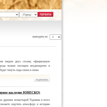
выводить по:
тив тандем двух столиц: официальную
орода можно посещать неоднократно и
удет тянуть сюда снова и снова.
мирное наследие ЮНЕСКО)
ых древних монастырей Украины и всего
сможете ощутить атмосферу и историю