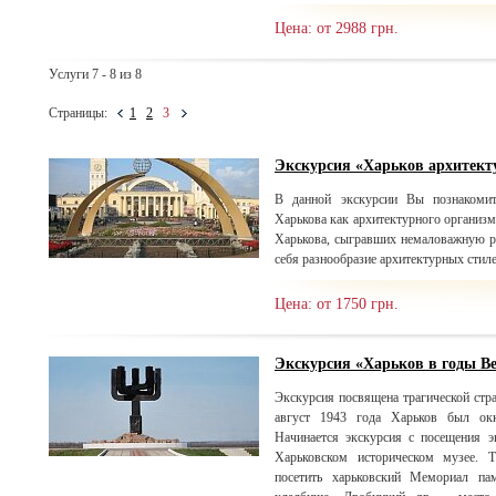
Цена: от 2988 грн.
Услуги 7 - 8 из 8
Страницы:
1
2
3
Экскурсия «Харьков архитек
В данной экскурсии Вы познакомит
Харькова как архитектурного организм
Харькова, сыгравших немаловажную ро
себя разнообразие архитектурных стил
Цена: от 1750 грн.
Экскурсия «Харьков в годы В
Экскурсия посвящена трагической стра
август 1943 года Харьков был окк
Начинается экскурсия с посещения э
Харьковском историческом музее. 
посетить харьковский Мемориал па