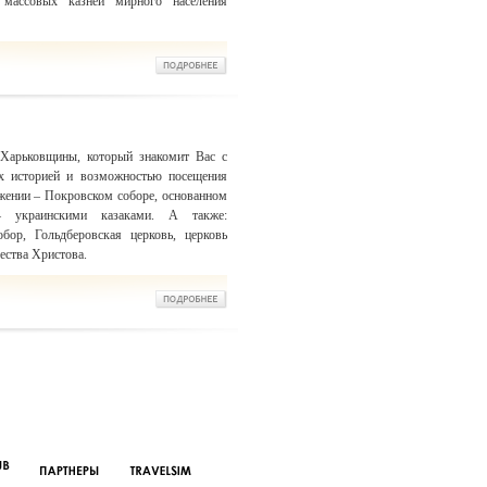
массовых казней мирного населения
 Харьковщины, который знакомит Вас с
х историей и возможностью посещения
жении – Покровском соборе, основанном
– украинскими казаками. А также:
бор, Гольдберовская церковь, церковь
ества Христова.