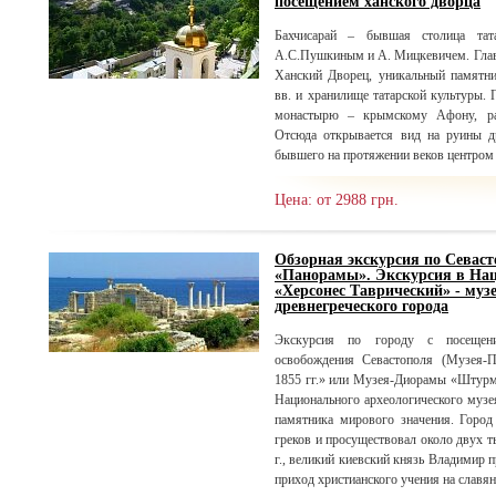
посещением ханского дворца
Бахчисарай – бывшая столица тата
А.С.Пушкиным и А. Мицкевичем. Главн
Ханский Дворец, уникальный памятн
вв. и хранилище татарской культуры.
монастырю – крымскому Афону, ра
Отсюда открывается вид на руины д
бывшего на протяжении веков центром
Цена: от 2988 грн.
Обзорная экскурсия по Севас
«Панорамы». Экскурсия в На
«Херсонес Таврический» - муз
древнегреческого города
Экскурсия по городу с посещен
освобождения Севастополя (Музея-
1855 гг.» или Музея-Диорамы «Штурм 
Национального археологического музе
памятника мирового значения. Город
греков и просуществовал около двух т
г., великий киевский князь Владимир 
приход христианского учения на славя