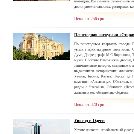
помощью, Вы сможете съэкономить на
достопримечателностях, ресторанах, ка
Цена: от 256 грн.
Пешеходная экскурсия «Стара
По пешеходным кварталам города: П
увидите архитектурные памятники: 
Дума, Дворец графа М.С.Воронцова, Т
музеи. Посетите Итальянский дворик, 
занимательные истории, связанные с
выдающихся исторических личносте
Утесов, Бабель, Катаев, Герцог де 
памятник «Апельсину». Обязательно 
рядом с Утесовым, Обнимите «Дерев
желание и оно обязательно сбудется.
Цена: от 320 грн.
Уикенд в Одессе
Хотите провести незабываемый уикенд