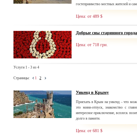
гостеприимство местных жителей и сам
Цена: от 489 $
Добрые сны старинного города
Цена: от 718 грн.
Услуги 1 - 3 из 4
Страницы:
1
2
Уикенд в Крыму
Приехать в Крым на уикенд – что мож
это мини-отпуск, знакомство с глав
интересное приключение, всплеск пози
долго в памяти.
Цена: от 681 $