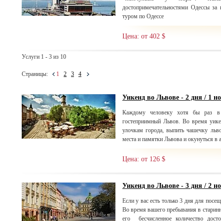
достопримечательностями Одессы за 
туром по Одессе
Цена: от 402 $
Услуги 1 - 3 из 10
Страницы:
1
2
3
4
Уикенд во Львове - 2 дня / 1 н
Каждому человеку хотя бы раз в 
гостеприимный Львов. Во время уике
улочкам города, выпить чашечку льво
места и памятки Львова и окунуться в 
Цена: от 126 $
Уикенд во Львове - 3 дня / 2 н
Если у вас есть только 3 дня для посещ
Во время вашего пребывания в старинн
его бесчисленное количество досто