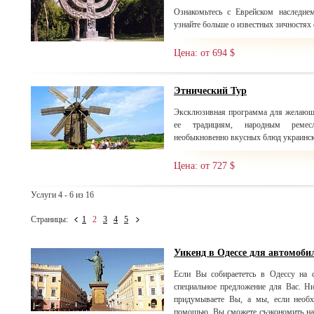
Ознакомьтесь с Еврейском наследи
узнайте больше о известных зичностях 
Цена: от 694 $
Этнический Тур
Эксклюзивная программа для желающи
ее традициям, народным ремесла
необыкновенно вкусных блюд украинск
Цена: от 727 $
Услуги 4 - 6 из 16
Страницы:
1
2
3
4
5
Уикенд в Одессе для автомоби
Если Вы собираететсь в Одессу на с
специальное предложение для Вас. Н
придумываете Вы, а мы, если необх
помощью, Вы сможете съэкономить на