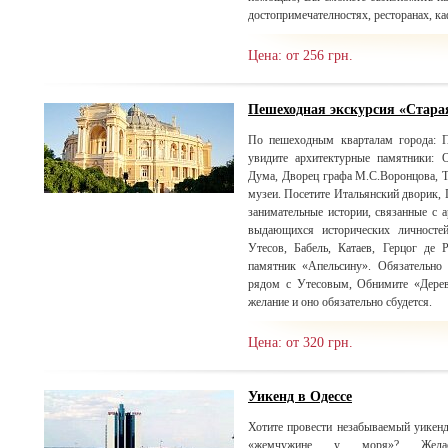
достопримечателностях, ресторанах, ка
Цена: от 256 грн.
Пешеходная экскурсия «Стара
По пешеходным кварталам города: П
увидите архитектурные памятники: 
Дума, Дворец графа М.С.Воронцова, Т
музеи. Посетите Итальянский дворик, 
занимательные истории, связанные с
выдающихся исторических личносте
Утесов, Бабель, Катаев, Герцог де 
памятник «Апельсину». Обязательно 
рядом с Утесовым, Обнимите «Дерев
желание и оно обязательно сбудется.
Цена: от 320 грн.
Уикенд в Одессе
Хотите провести незабываемый уикенд
«жемчужине у моря»? Желае