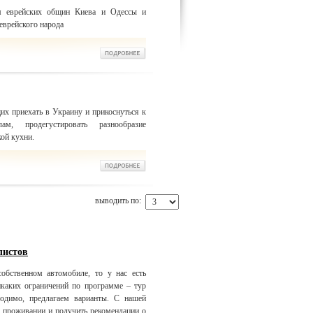
ем еврейских общин Киева и Одессы и
еврейского народа
х приехать в Украину и прикоснуться к
м, продегустировать разнообразие
ой кухни.
выводить по:
листов
обственном автомобиле, то у нас есть
икаких ограничений по программе – тур
одимо, предлагаем варианты. С нашей
 проживании и получить рекомендации о