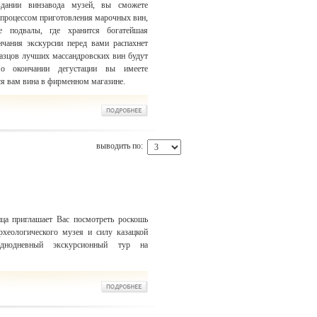
дании винзавода музей, вы сможете
с процессом приготовления марочных вин,
е подвалы, где хранится богатейшая
чания экскурсии перед вами распахнет
разцов лучших массандровских вин будут
о окончании дегустации вы имеете
я вам вина в фирменном магазине.
выводить по:
ца приглашает Вас посмотреть роскошь
рхеологического музея и силу казацкой
днодневный экскурсионный тур на