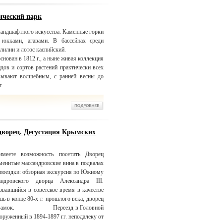
ический парк
ландшафтного искусства. Каменные горки
 юкками, агавами. В бассейнах среди
лилии и лотос каспийский.
нован в 1812 г., а ныне живая коллекция
идов и сортов растений практически всех
азывают волшебным, с ранней весны до
.
дворец. Дегустация Крымских
меете возможность посетить Дворец
аменитые массандровские вина в подвалах
 поездки: обзорная экскурсия по Южному
дровского дворца Александра III.
овавшийся в советское время в качестве
ь в конце 80-х г. прошлого века, дворец
ковый замок. Переезд в Головной
оруженный в 1894-1897 гг. неподалеку от