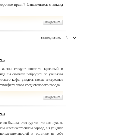
короткое время? Ознакомьтесь с викенд
выводить по:
очь
жизни следует посетить красивый и
нда вы сможете побродить по узеньким
вского кофе, увидеть самые интересные
атмосферу этого средневекового города
очи
ения Львова, этот тур то, что вам нужно.
ом и величественном городе, вы увидите
примечательностей и ощутите на себе