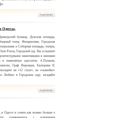
фе.
я Одесса»
риморский бульвар, Думская площадь,
Оперный театр, Филармония, Городская
еатральная и Соборная площади, театры,
Пале-Рояль, Городской сад. Вы услышите
 архитектурными памятниками и именами
й и знаменитых одесситов: А.Пушкин,
Ришелье, Граф Воронцов, Екатерина II,
посидите на «12 стуле», на «скамейке»
о Любви» в Городском саду, загадайте
 в Одессе и узнать как можно больше о
те ознакомиться с основными