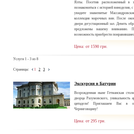
Ялты. Посетив расположенный в з
познакомиться с историей виноделия, 
увидите знаменитые Массандровски
коллекция марочных вин. После окон
двери дегустационный зал. Девять об
предложены вашему вниманию. П
возможность приобрести понравившиес
Цена: от 1590 грн.
Услуги 1 - 3 из 8
Страницы:
1
2
3
Экскурсия в Батурин
Возрожденная ныне Гетманская столи
дворца Разумовского, уникальность а
цитадели! Приглашаем Вас в о
Черниговщину!
Цена: от 295 грн.