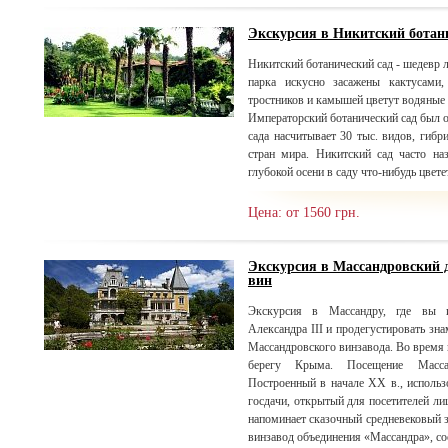
Экскурсия в Никитский ботан
Никитский ботанический сад - шедевр 
парка искусно засажены кактусами,
тростников и камышей цветут водяные 
Императорский ботанический сад был ос
сада насчитывает 30 тыс. видов, гибр
стран мира. Никитский сад часто н
глубокой осени в саду что-нибудь цветет
Цена: от 1560 грн.
Экскурсия в Массандровский 
вин
Экскурсия в Массандру, где вы и
Александра III и продегустировать зн
Массандровского винзавода. Во время
берегу Крыма. Посещение Массан
Построенный в начале XX в., использ
госдачи, открытый для посетителей лиш
напоминает сказочный средневе
винзавод объединения «Массандра», со