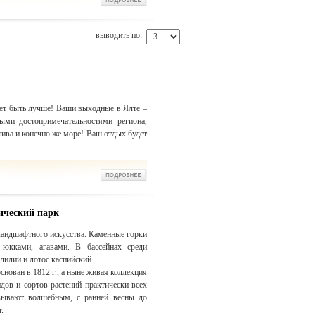
выводить по:
ет быть лучше! Ваши выходные в Ялте –
ными достопримечательностями региона,
тива и конечно же море! Ваш отдых будет
ический парк
ландшафтного искусства. Каменные горки
 юкками, агавами. В бассейнах среди
лилии и лотос каспийский.
нован в 1812 г., а ныне живая коллекция
идов и сортов растений практически всех
азывают волшебным, с ранней весны до
.