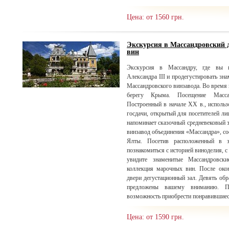
Цена: от 1560 грн.
Экскурсия в Массандровский 
вин
Экскурсия в Массандру, где вы и
Александра III и продегустировать зн
Массандровского винзавода. Во время
берегу Крыма. Посещение Массан
Построенный в начале XX в., использ
госдачи, открытый для посетителей лиш
напоминает сказочный средневе
винзавод объединения «Массандра», со
Ялты. Посетив расположенный в з
познакомиться с историей виноделия, 
увидите знаменитые Массандровски
коллекция марочных вин. После окон
двери дегустационный зал. Девять об
предложены вашему вниманию. П
возможность приобрести понравившиес
Цена: от 1590 грн.