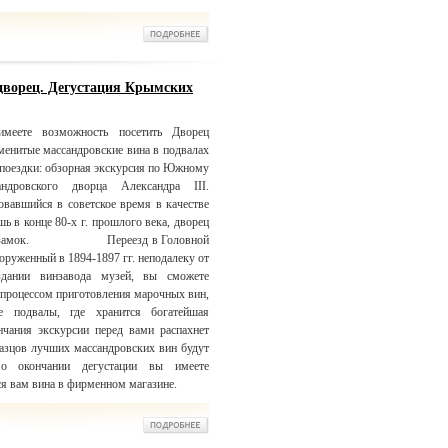
дворец. Дегустация Крымских
меете возможность посетить Дворец
аменитые массандровские вина в подвалах
 поездки: обзорная экскурсия по Южному
дровского дворца Александра III.
овавшийся в советское время в качестве
ь в конце 80-х г. прошлого века, дворец
ковый замок. Переезд в Головной
оруженный в 1894-1897 гг. неподалеку от
дании винзавода музей, вы сможете
с процессом приготовления марочных вин,
е подвалы, где хранится богатейшая
чания экскурсии перед вами распахнет
разцов лучших массандровских вин будут
о окончании дегустации вы имеете
я вам вина в фирменном магазине.