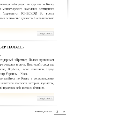
-часовую обзорную экскурсию по Киеву
о монастырского комплекса всемирного
ра (охраняется ЮНЕСКО)! Во время
ю и величество древнего Киева и больше
ЬЕР ПАЛАСЕ»
».
гендарный «Премьер Палас» приглашает
ре роскоши и уюта. Цветущий город-сад
ова, Врубеля, Город каштанов, Город
лица Украины – Киев.
рогуляйтесь по Киеву в сопровождении
ценителей киевской истории, культуры,
ий праздник себе и своим близким.
выводить по: