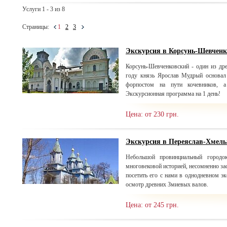
Услуги 1 - 3 из 8
Страницы:
1
2
3
Экскурсия в Корсунь-Шевчен
Корсунь-Шевченковский - один из др
году князь Ярослав Мудрый основал
форпостом на пути кочевников, а
Экскурсионная программа на 1 день!
Цена: от 230 грн.
Экскурсия в Переяслав-Хмел
Небольшой провинциальный городо
многовековой историей, несомненно з
посетить его с нами в однодневном э
осмотр древних Змиевых валов.
Цена: от 245 грн.