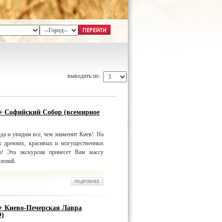
выводить по:
 + Софийский Собор (всемирное
да и увидим все, чем знаменит Киев! На
х древних, красивых и могущественных
! Эта экскурсия принесет Вам массу
лений.
 + Киево-Печерская Лавра
О)