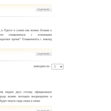
 в Одессе и узнать как можно больше о
те ознакомиться с основными
короткое время? Ознакомьтесь с викенд
выводить по:
тив тандем двух столиц: официальную
орода можно посещать неоднократно и
удет тянуть сюда снова и снова.