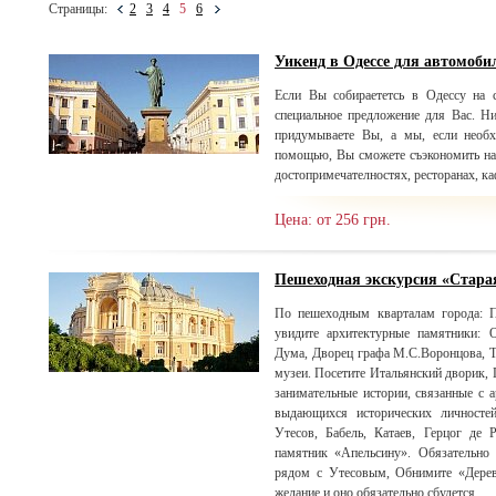
Страницы:
2
3
4
5
6
Уикенд в Одессе для автомоби
Если Вы собираететсь в Одессу на с
специальное предложение для Вас. Н
придумываете Вы, а мы, если необх
помощью, Вы сможете съэкономить на
достопримечателностях, ресторанах, ка
Цена: от 256 грн.
Пешеходная экскурсия «Стара
По пешеходным кварталам города: П
увидите архитектурные памятники: 
Дума, Дворец графа М.С.Воронцова, Т
музеи. Посетите Итальянский дворик, 
занимательные истории, связанные с
выдающихся исторических личносте
Утесов, Бабель, Катаев, Герцог де 
памятник «Апельсину». Обязательно 
рядом с Утесовым, Обнимите «Дерев
желание и оно обязательно сбудется.