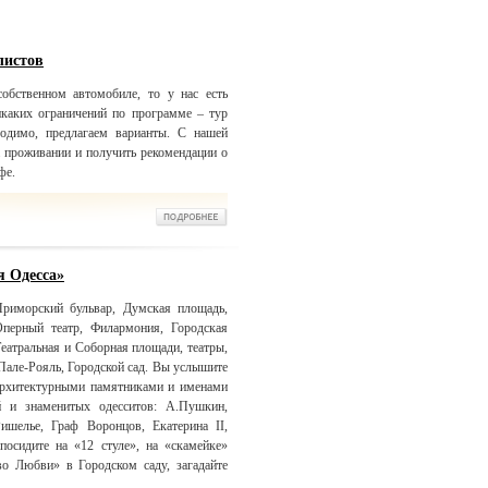
листов
обственном автомобиле, то у нас есть
икаких ограничений по программе – тур
одимо, предлагаем варианты. С нашей
 проживании и получить рекомендации о
фе.
я Одесса»
риморский бульвар, Думская площадь,
Оперный театр, Филармония, Городская
еатральная и Соборная площади, театры,
Пале-Рояль, Городской сад. Вы услышите
 архитектурными памятниками и именами
й и знаменитых одесситов: А.Пушкин,
Ришелье, Граф Воронцов, Екатерина II,
посидите на «12 стуле», на «скамейке»
о Любви» в Городском саду, загадайте