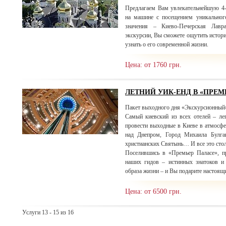
Предлагаем Вам увлекательнейшую 4
на машине с посещением уникальног
значения – Киево-Печерская Лав
экскурсии, Вы сможете ощутить истори
узнать о его современной жизни.
Цена: от 1760 грн.
ЛЕТНИЙ УИК-ЕНД В «ПРЕМ
Пакет выходного дня «Экскурсионный
Самый киевский из всех отелей – ле
провести выходные в Киеве в атмосфе
над Днепром, Город Михаила Булгак
христианских Святынь… И все это сто
Поселившись в «Премьер Паласе», п
наших гидов – истинных знатоков и 
образа жизни – и Вы подарите настоящ
Цена: от 6500 грн.
Услуги 13 - 15 из 16