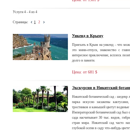
Услуги 4 - 4 из 4
Страницы:
1
2
Уикенд в Крыму
Приехать в Крым на уикенд – что мож
это мини-отпуск, знакомство с глав
интересное приключение, всплеск пози
долго в памяти.
Цена: от 681 $
Экскурсия в Никитский ботан
Никитский ботанический сад - шедевр 
парка искусно засажены кактусами,
тростников и камышей цветут водяные 
Императорский ботанический сад был ос
сада насчитывает 30 тыс. видов, гибр
стран мира. Никитский сад часто н
глубокой осени в саду что-нибудь цветет