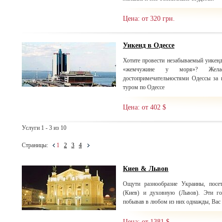
Цена: от 320 грн.
Уикенд в Одессе
Хотите провести незабываемый уикенд
«жемчужине у моря»? Желае
достопримечательностями Одессы за 
туром по Одессе
Цена: от 402 $
Услуги 1 - 3 из 10
Страницы:
1
2
3
4
Киев & Львов
Ощути разнообразие Украины, посе
(Киев) и духовную (Львов). Эти г
побывав в любом из них однажды, Вас б
Цена: от 1381 $