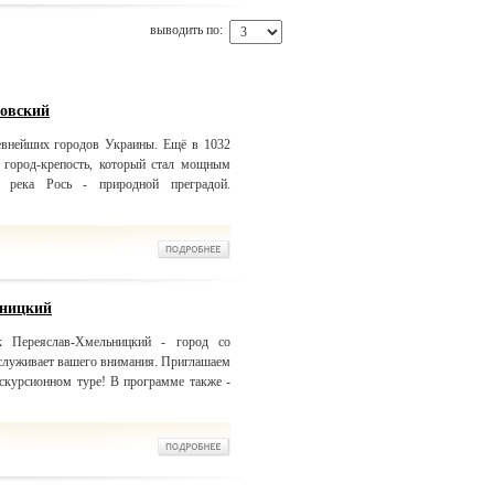
выводить по:
ковский
евнейших городов Украины. Ещё в 1032
 город-крепость, который стал мощным
 река Рось - природной преградой.
ьницкий
к Переяслав-Хмельницкий - город со
аслуживает вашего внимания. Приглашаем
кскурсионном туре! В программе также -