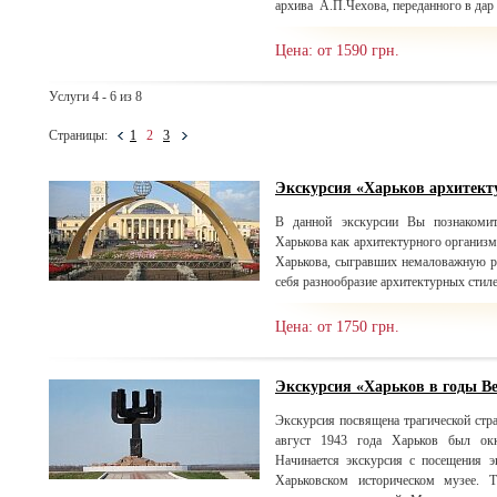
архива А.П.Чехова, переданного в дар 
Цена: от 1590 грн.
Услуги 4 - 6 из 8
Страницы:
1
2
3
Экскурсия «Харьков архитек
В данной экскурсии Вы познакомит
Харькова как архитектурного организм
Харькова, сыгравших немаловажную ро
себя разнообразие архитектурных стил
Цена: от 1750 грн.
Экскурсия «Харьков в годы В
Экскурсия посвящена трагической стра
август 1943 года Харьков был окк
Начинается экскурсия с посещения э
Харьковском историческом музее. 