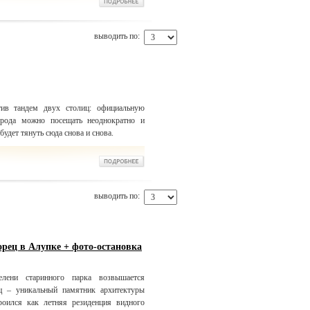
выводить по:
тив тандем двух столиц: официальную
орода можно посещать неоднократно и
удет тянуть сюда снова и снова.
выводить по:
рец в Алупке + фото-остановка
лени старинного парка возвышается
ц – уникальный памятник архитектуры
оился как летняя резиденция видного