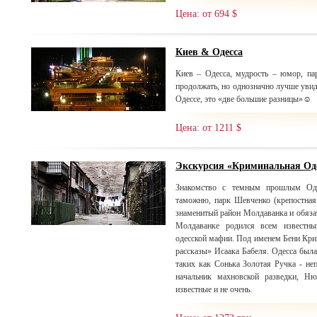
Цена: от 694 $
Киев & Одесса
Киев – Одесса, мудрость – юмор, п
продолжать, но однозначно лучше увиде
Одессе, это «две большие разницы»☺
Цена: от 1211 $
Экскурсия «Криминальная Од
Знакомство с темным прошлым Оде
таможню, парк Шевченко (крепостная 
знаменитый район Молдаванка и обязат
Молдаванке родился всем известн
одесской мафии. Под именем Бени Крик
рассказы» Исаака Бабеля. Одесса была
таких как Сонька Золотая Ручка - не
начальник махновской разведки, Н
известные и не очень.