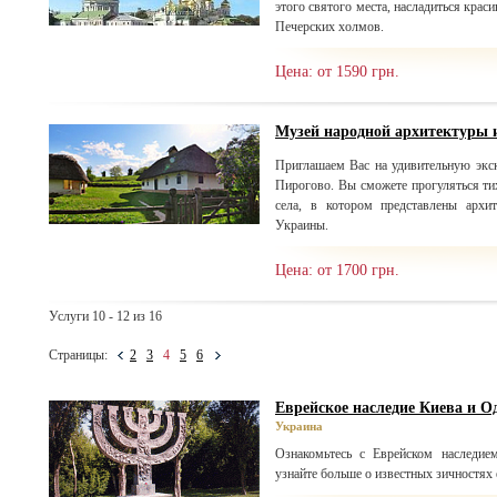
этого святого места, насладиться кра
Печерских холмов.
Цена: от 1590 грн.
Музей народной архитектуры 
Приглашаем Вас на удивительную эк
Пирогово. Вы сможете прогуляться ти
села, в котором представлены арх
Украины.
Цена: от 1700 грн.
Услуги 10 - 12 из 16
Страницы:
2
3
4
5
6
Еврейское наследие Киева и Од
Украина
Ознакомьтесь с Еврейском наследи
узнайте больше о известных зичностях 