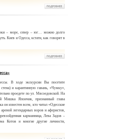
арки – море, север – юг… можно долго
ть. Киев и Одесса, кстати, как говорят в
есса»
ссы. В ходе экскурсии Вы посетите
стена) и карантинную гавань, «Чумку»,
ельно проедете по ул. Мясоедовской. На
ый Мишка Япончик, признанный глава
а он известен всем, кто читал «Одесские
 ареной легендарных воров и аферистов,
превзойденная карманница, Лева Задов –
юма Котов и многие другие личности,