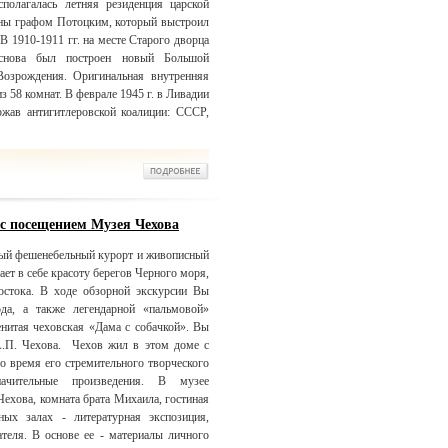
полагалась летняя резиденция царской
лены графом Потоцким, который выстроил
В 1910-1911 гг. на месте Старого дворца
аснова был построен новый Большой
Возрождения. Оригинальная внутренняя
з 58 комнат. В феврале 1945 г. в Ливадии
ржав антигитлеровской коалиции: СССР,
 с посещением Музея Чехова
ый фешенебельный курорт и живописный
ет в себе красоту берегов Черного моря,
остока. В ходе обзорной экскурсии Вы
да, а также легендарной «пальмовой»
енитая чеховская «Дама с собачкой». Вы
.П. Чехова. Чехов жил в этом доме с
ло время его стремительного творческого
ачительные произведения. В музее
Чехова, комната брата Михаила, гостиная
ых залах - литературная экспозиция,
теля. В основе ее - материалы личного