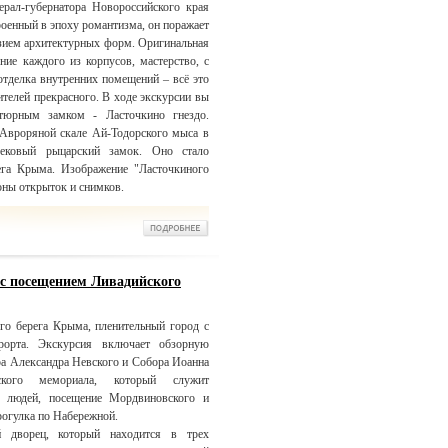
нерал-губернатора Новороссийского края
роенный в эпоху романтизма, он поражает
зием архитектурных форм. Оригинальная
ние каждого из корпусов, мастерство, с
отделка внутренних помещений – всё это
телей прекрасного. В ходе экскурсии вы
тюрным замком - Ласточкино гнездо.
 Авроряной скале Ай-Тодорского мыса в
вековый рыцарский замок. Оно стало
га Крыма. Изображение "Ласточкиного
оны открыток и снимков.
 с посещением Ливадийского
го берега Крыма, пленительный город с
рорта. Экскурсия включает обзорную
ра Александра Невского и Собора Иоанна
вского мемориала, который служит
х людей, посещение Мордвиновского и
рогулка по Набережной.
й дворец, который находится в трех