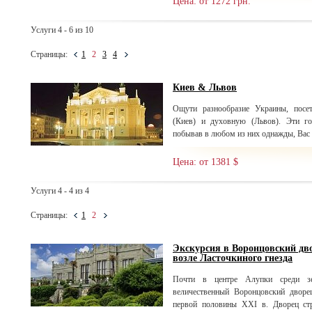
Цена: от 1272 грн.
Услуги 4 - 6 из 10
Страницы:
1
2
3
4
Киев & Львов
Ощути разнообразие Украины, посе
(Киев) и духовную (Львов). Эти г
побывав в любом из них однажды, Вас б
Цена: от 1381 $
Услуги 4 - 4 из 4
Страницы:
1
2
Экскурсия в Воронцовский дво
возле Ласточкиного гнезда
Почти в центре Алупки среди зе
величественный Воронцовский дворе
первой половины XXI в. Дворец стр