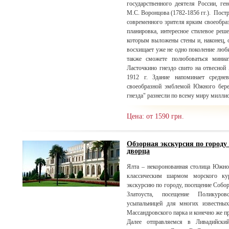
государственного деятеля России, ге
М.С. Воронцова (1782-1856 гг.). Пост
современного зрителя ярким своеобра
планировка, интересное стилевое реше
которым выложены стены и, наконец, 
восхищает уже не одно поколение люби
также сможете полюбоваться миниа
Ласточкино гнездо свито на отвесной
1912 г. Здание напоминает средне
своеобразной эмблемой Южного бере
гнезда" разнесли по всему миру милли
Цена: от 1590 грн.
Обзорная экскурсия по городу
дворца
Ялта – некоронованная столица Южно
классическим шармом морского ку
экскурсию по городу, посещение Собо
Златоуста, посещение Поликуро
усыпальницей для многих известны
Массандровского парка и конечно же п
Далее отправляемся в Ливадийски