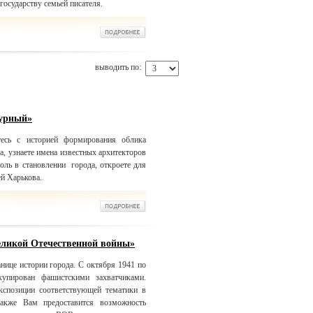
государству семьей писателя.
выводить по:
турный»
есь с историей формирования облика
а, узнаете имена известных архитекторов
ль в становлении города, откроете для
ей Харькова.
еликой Отечественной войны»
нице истории города. С октября 1941 по
упирован фашистскими захватчиками.
кспозиции соответствующей тематики в
Также Вам предоставится возможность