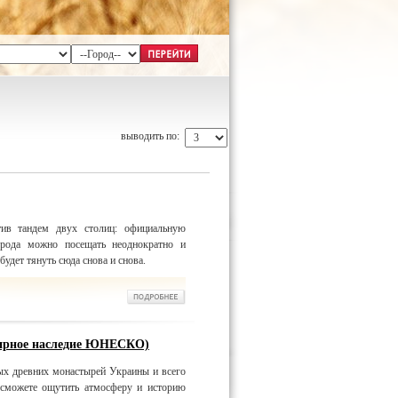
выводить по:
тив тандем двух столиц: официальную
орода можно посещать неоднократно и
удет тянуть сюда снова и снова.
мирное наследие ЮНЕСКО)
ых древних монастырей Украины и всего
сможете ощутить атмосферу и историю