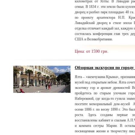
километрах от Ялты. В Ливадии рас
семьи. В 1834 г. эти земли были куп
дворец и разбил парк площадью 40 га. 
по проекту архитектора Н.П. Кр
Ливадийский дворец в стиле эпохи 
отделка отличает каждый зал, каждую и
состоялась конференция глав трех де
США и Великобритании.
Цена: от 1590 грн.
Обзорная экскурсия по городу
Ялта – «жемчужина Крыма», признанн
музей под открытым небом. Ялта сочета
экзотику гор и аромат древностей В
пройдетесь по старым улочкам горо
Набережной, где когда-то гуляла знам
посетите мемориальный дом-музей А
осени 1886 г. по весну 1890 г. Это бы
роста. Здесь созданы первые зн
восстановлены кабинет и спальня А.П.
и комната сестры Марии. В остальн
посвященная жизни и творчеству писа