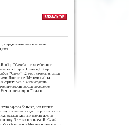
у с представителями компании с
время.
й собор ’’Самеба’’ - самое большое
омплекс в Старом Тбилиси, Собор
 Собор ’’Сиони’’-12 век, знаменитая улица
нами. Посещение “Мтацминда”, где
ых серных бань в «Абанотубани».
имечательности города, посещение
 Ночь в гостинице в Тбилиси
- нечто гораздо большее, чем шопинг.
увидеть столько предметов разных эпох и
ика, одежда, книги, и многие другие
пинг шоу. Этот так называемый "Сухой
ы. Мост был назван Михайловским в честь