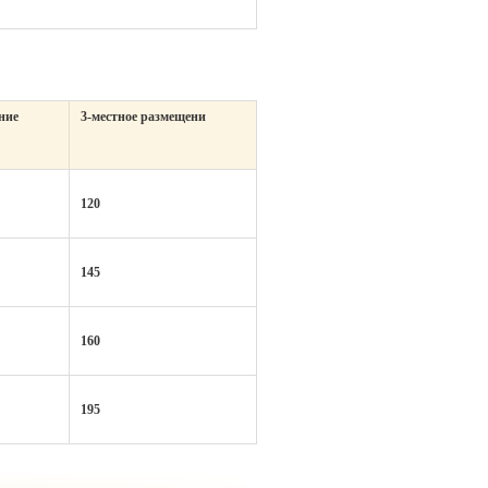
ние
3-местное размещени
120
145
160
195