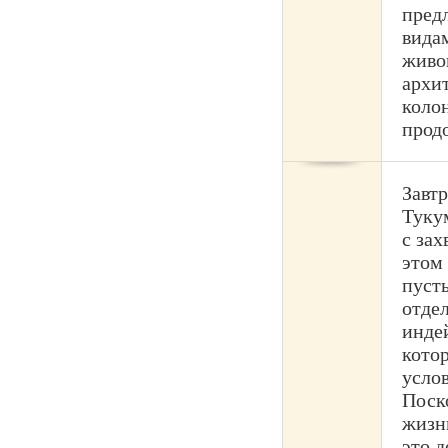
пред
видам
живо
архи
коло
прод
Завтр
Туку
с за
этом
пуст
отде
инде
кото
усло
Поск
жизн
это д