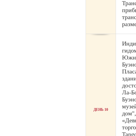
Тран
приб
тран
разм
Инди
гидо
Южно
Буэн
Плас
здан
дост
Ла-Бо
Буэн
музе
ДЕНЬ 10
дом",
«Дев
торг
Tang