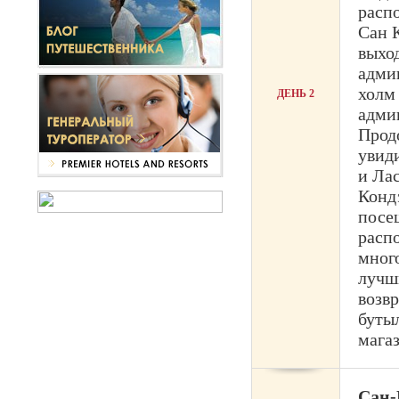
расп
Сан 
выхо
адми
холм
ДЕНЬ 2
адми
Прод
увид
и Ла
Конд
посе
распо
много
лучши
возв
буты
мага
Сан-