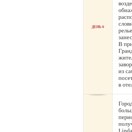
возд
обна
распо
слов
ДЕНЬ 6
рель
зане
В пр
Гран
жите
заво
из с
посе
в оте
Горо
боль
пери
полу
Lind