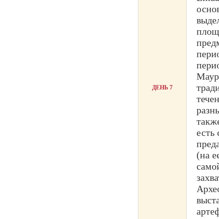
осно
выде
площ
пред
пери
пери
Маури
трад
ДЕНЬ 7
течен
разн
также
есть 
пред
(на е
само
захв
Архе
выст
арте