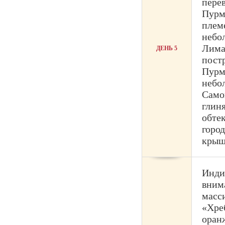
пере
Пурм
плем
небол
Лима
ДЕНЬ 5
пост
Пурм
небо
Само
глин
обте
горо
крыш.
Инди
вним
масс
«Хре
оран