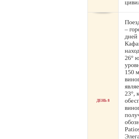
циви
Поез
– го
дней 
Кафа
наход
26° 
уровн
150 
вино
явля
23°, 
обес
ДЕНЬ 8
виног
полу
обоз
Patio
Элега