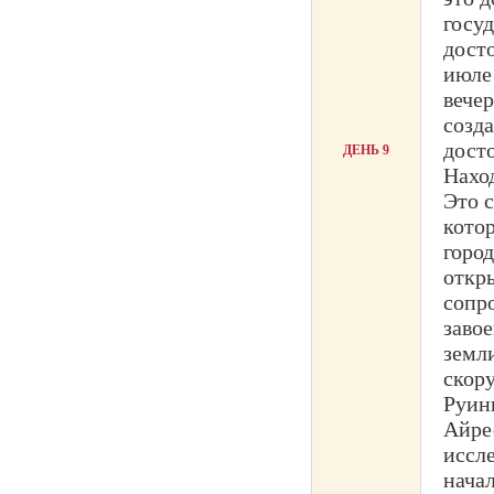
госу
дост
июле
вече
созд
дост
ДЕНЬ 9
Наход
Это с
котор
горо
откр
сопр
завое
земл
скору
Руин
Айре
иссле
нача