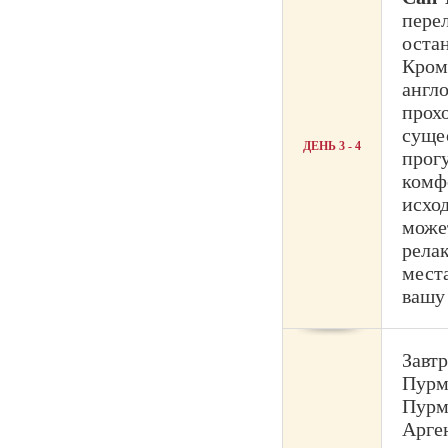
пере
остан
Кром
англ
прох
сущес
ДЕНЬ 3 - 4
прогу
комф
исхо
може
рела
места
вашу
Завтр
Пурм
Пурм
Арге