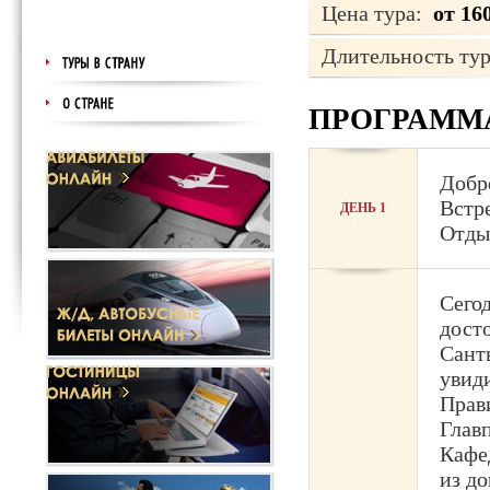
Цена тура:
от 16
Длительность ту
ПРОГРАММ
Добро
Встре
ДЕНЬ 1
Отды
Сего
дост
Сант
увид
Прав
Глав
Кафе
из д