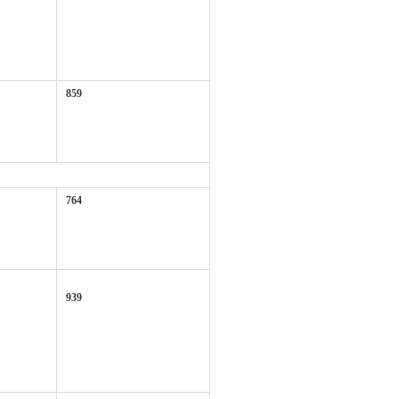
859
764
939