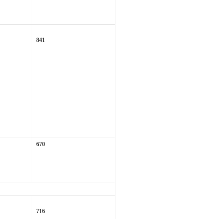
841
670
716