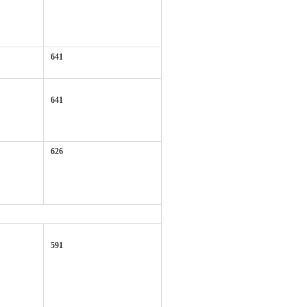
641
641
626
591