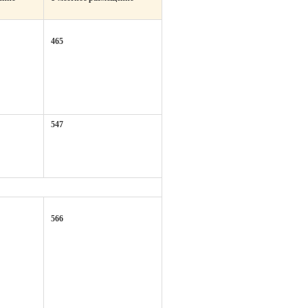
465
547
566