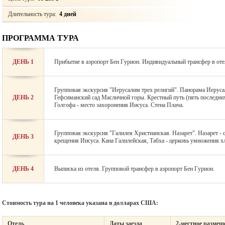
Длительность тура:
4 дней
ПРОГРАММА ТУРА
ДЕНЬ 1
Прибытие в аэропорт Бен Гурион. Индивидуальный трансфер в отел
Групповая экскурсия "Иерусалим трех религий". Панорама Иеруса
ДЕНЬ 2
Гефсиманский сад Масличной горы. Крестный путь (пять последних
Голгофа - место захоронения Иисуса. Стена Плача.
Групповая экскурсия "Галилея Христианская. Назарет". Назарет - 
ДЕНЬ 3
крещения Иисуса. Кана Галилейская, Табха - церковь умножения х
ДЕНЬ 4
Выписка из отеля. Групповой трансфер в аэропорт Бен Гурион.
Стоимость тура на 1 человека указана в долларах США:
Отель
Даты заезда
2-местное размещ