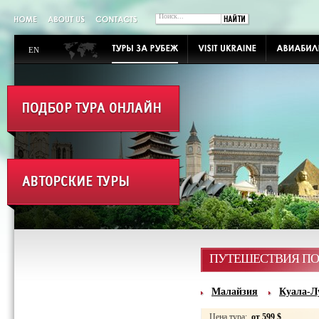
EN
ПУТЕШЕСТВИЯ ПО
Малайзия
Куала-Л
Цена тура:
от 599 $