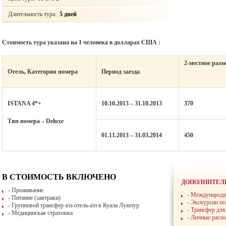
Длительность тура:
5 дней
Стоимость тура указана на 1 человека в долларах США :
2-местное раз
Отель, Категория номера
Период заезда
ISTANA 4*+
10.10.2013 – 31.10.2013
370
Тип номера – Deluxe
01.11.2013 – 31.03.2014
450
В СТОИМОСТЬ ВКЛЮЧЕНО
ДОПОЛНИТЕЛ
- Проживание
- Международн
- Питание (завтраки)
- Экскурсии п
- Групповой трансфер а\п-отель-а\п в Куала Лумпур
- Трансфер для
- Медицинская страховка
- Личные расх