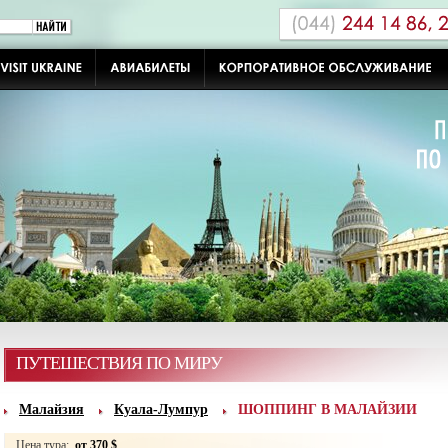
ПУТЕШЕСТВИЯ ПО МИРУ
Малайзия
Куала-Лумпур
ШОППИНГ В МАЛАЙЗИИ
Цена тура:
от 370 $