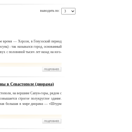
выводить по:
ое время — Херсон, в Генуэзский период
сунь) - так назывался город, основанный
вух с половиной тысяч лет назад на юго-
ны в Севастополе (диорама)
стополя, на вершине Сапун-горы, рядом с
звышается строгое полукруглое здание.
амая большая в мире диорама — «Штурм