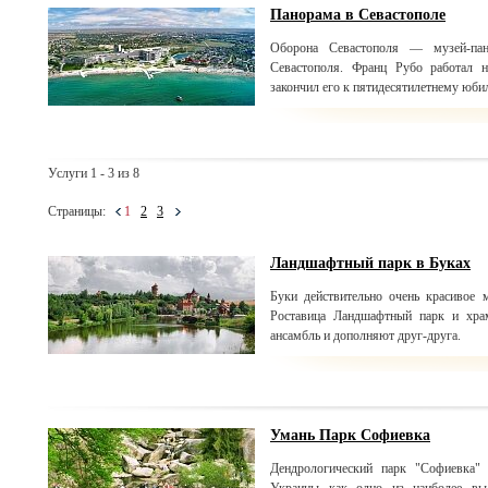
Панорама в Севастополе
Оборона Севастополя — музей-пан
Севастополя. Франц Рубо работал 
закончил его к пятидесятилетнему юб
Услуги 1 - 3 из 8
Страницы:
1
2
3
Ландшафтный парк в Буках
Буки действительно очень красивое 
Роставица Ландшафтный парк и хра
ансамбль и дополняют друг-друга.
Умань Парк Софиевка
Дендрологический парк "Софиевка" 