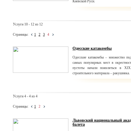
Киевской Руси.
Услуги 10 - 12 из 12
Страницы:
1
2
3
4
Одесские катакомбы
Одесские катакомбы – множество по
самых популярных мест в окрестнос
пустоты начали появляться в XIX
строительного материала – ракушняка.
Услуги 4 - 4 из 4
Страницы:
1
2
Львовский национальный акад
балета