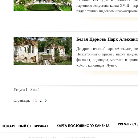
Украины как одно из наиболее вы
паркового искусства конца XVIII - пе
ряду с такими шедеврами паркостроите
Белая Церковь Парк Алексан
Дендрологический парк «Александрия
Неповторимую красоту парку придаю
фонтаны, водопады, мостики и архит
«Эхо», колоннада «Луна».
Услуги 1 - 3 из 4
Страницы:
1
2