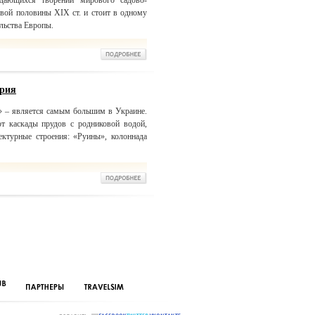
дающихся творений мирового садово-
рвой половины XIX ст. и стоит в одному
льства Европы.
дрия
» – является самым большим в Украине.
т каскады прудов с родниковой водой,
ектурные строения: «Руины», колоннада