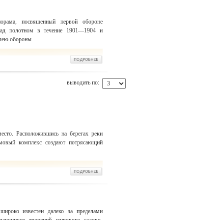
орама, посвященный первой обороне
над полотном в течение 1901—1904 и
илею обороны.
выводить по:
место. Расположившись на берегах реки
мовый комплекс создают потрясающий
широко известен далеко за пределами