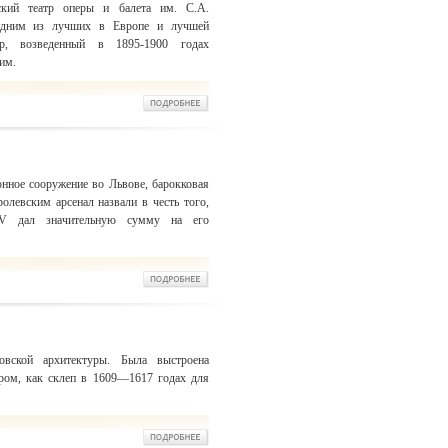
ский театр оперы и балета им. С.А.
одним из лучших в Европе и лучшей
атр, возведенный в 1895-1900 годах
им.
нное сооружение во Львове, барокковая
олевским арсенал назвали в честь того,
IV дал значительную сумму на его
вской архитектуры. Была выстроена
ром, как склеп в 1609—1617 годах для