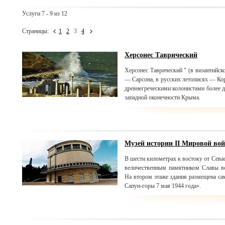
Услуги 7 - 9 из 12
Страницы:
1
2
3
4
Херсонес Таврический
Херсонес Таврический " (в византийск
— Сарсона, в русских летописях — Кор
древнегреческими колонистами более д
западной оконечности Крыма.
Музей истории ІІ Мировой вой
В шести километрах к востоку от Сева
величественным памятником Славы во
На втором этаже здания размещена с
Сапун-горы 7 мая 1944 года».