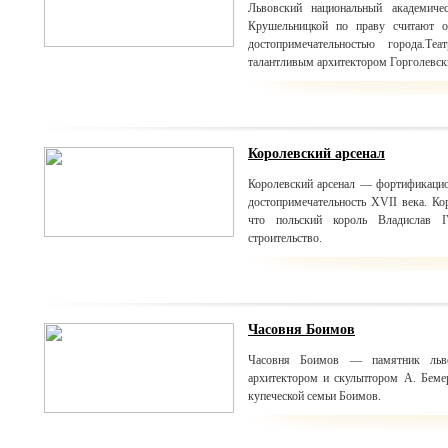
Львовский национальный академиче
Крушельницкой по праву считают 
достопримечательностью города.Те
талантливым архитектором Горголевск
Королевский арсенал
Королевский арсенал — фортификацио
достопримечательность XVII века. Кор
что польский король Владислав 
строительство.
Часовня Боимов
Часовня Боимов — памятник льво
архитектором и скульптором А. Беме
купеческой семьи Боимов.