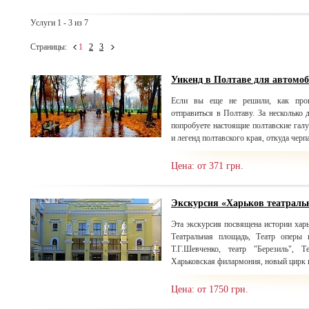
Услуги 1 - 3 из 7
Страницы:
1
2
3
Уикенд в Полтаве для автомо
Если вы еще не решили, как пров
отправиться в Полтаву. За несколько 
попробуете настоящие полтавские гал
и легенд полтавского края, откуда черп
Цена: от 371 грн.
Экскурсия «Харьков театрал
Эта экскурсия посвящена истории харь
Театральная площадь, Театр оперы 
Т.Г.Шевченко, театр "Березиль", 
Харьковская филармония, новый цирк и
Цена: от 1750 грн.