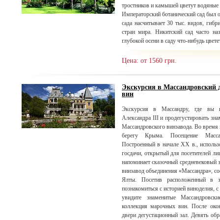
тростников и камышей цветут водяные 
Императорский ботанический сад был ос
сада насчитывает 30 тыс. видов, гибр
стран мира. Никитский сад часто н
глубокой осени в саду что-нибудь цветет
Цена: от 1560 грн.
Экскурсия в Массандровский 
вин
Экскурсия в Массандру, где вы и
Александра III и продегустировать зн
Массандровского винзавода. Во время
берегу Крыма. Посещение Массан
Построенный в начале XX в., использ
госдачи, открытый для посетителей лиш
напоминает сказочный средневе
винзавод объединения «Массандра», со
Ялты. Посетив расположенный в з
познакомиться с историей виноделия, 
увидите знаменитые Массандровски
коллекция марочных вин. После окон
двери дегустационный зал. Девять об