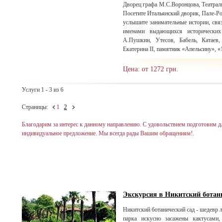
Дворец графа М.С.Воронцова, Театраль
Посетите Итальянский дворик, Пале-Ро
услышите занимательные истории, свя
именами выдающихся исторических
А.Пушкин, Утесов, Бабель, Катаев
Екатерина II, памятник «Апельсину», «1
Цена: от 1272 грн.
Услуги 1 - 3 из 6
Страницы:
1
2
Благодарим за интерес к данному направлению. С удовольствием подготовим д
индивидуальное предложение. Мы всегда рады Вашим обращениям!.
Экскурсия в Никитский ботан
Никитский ботанический сад - шедевр 
парка искусно засажены кактусами,