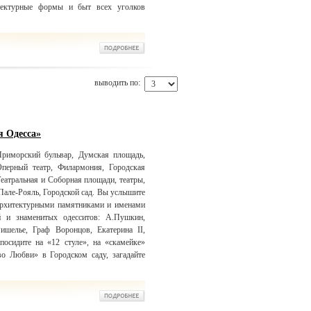
итектурные формы и быт всех уголков
выводить по:
я Одесса»
риморский бульвар, Думская площадь,
Оперный театр, Филармония, Городская
еатральная и Соборная площади, театры,
Пале-Рояль, Городской сад. Вы услышите
 архитектурными памятниками и именами
й и знаменитых одесситов: А.Пушкин,
Ришелье, Граф Воронцов, Екатерина II,
посидите на «12 стуле», на «скамейке»
о Любви» в Городском саду, загадайте