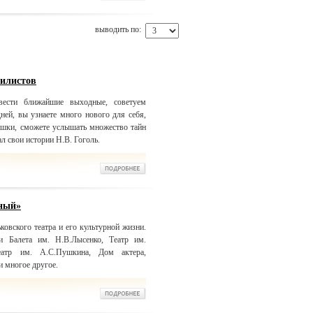
выводить по:
билистов
ести ближайшие выходные, советуем
дней, вы узнаете много нового для себя,
ушки, сможете услышать множество тайн
ал свои истории Н.В. Гоголь.
ьный»
ковского театра и его культурной жизни.
и Балета им. Н.В.Лысенко, Театр им.
Театр им. А.С.Пушкина, Дом актера,
 многое другое.