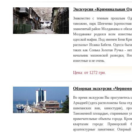
Экскурсия «Криминальная Од
Знакомство с темным прошлым Оде
таможню, парк Шевченко (крепостная 
знаменитый район Молдаванка и обязат
Молдаванке родился всем известн
одесской мафии. Под именем Бени Крик
рассказы» Исаака Бабеля. Одесса была
таких как Сонька Золотая Ручка - не
начальник махновской разведки, Н
известные и не очень.
Цена: от 1272 грн.
Обзорная экскурсия «Черном
Во время экскурсии Вы прогуляетесь 
Аркадией (здесь расположены базы отды
шампанских вин, киностудия), пр
Таможенной площадью, старинными ули
примечательные объекты города. Кром
кварталам города: Приморский б
архитектурные памятники: Оперный