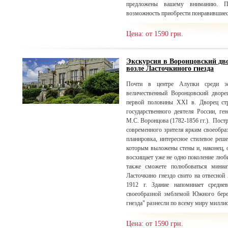
предложены вашему вниманию. П
возможность приобрести понравившиес
Цена: от 1590 грн.
Экскурсия в Воронцовский дво
возле Ласточкиного гнезда
Почти в центре Алупки среди зе
величественный Воронцовский дворе
первой половины XXI в. Дворец стр
государственного деятеля России, ге
М.С. Воронцова (1782-1856 гг.). Пост
современного зрителя ярким своеобра
планировка, интересное стилевое реше
которым выложены стены и, наконец, 
восхищает уже не одно поколение люби
также сможете полюбоваться миниа
Ласточкино гнездо свито на отвесной
1912 г. Здание напоминает средне
своеобразной эмблемой Южного бере
гнезда" разнесли по всему миру милли
Цена: от 1590 грн.