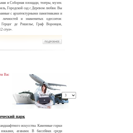
ная и Соборная площади, театры, музеи.
яль, Городской сад с Деревом любви. Вы
занные с архитектурными памятниками и
 личностей и знаменитых одесситов:
, Герцог де Ришелье, Граф Воронцов,
2 стул».
ля Вас
выводить по:
ический парк
ландшафтного искусства. Каменные горки
 юкками, агавами. В бассейнах среди