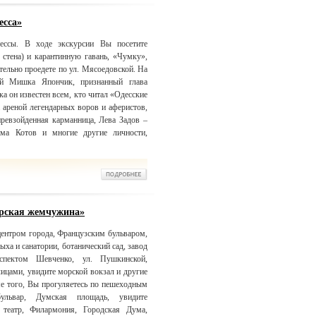
есса»
ссы. В ходе экскурсии Вы посетите
стена) и карантинную гавань, «Чумку»,
ельно проедете по ул. Мясоедовской. На
ый Мишка Япончик, признанный глава
а он известен всем, кто читал «Одесские
 ареной легендарных воров и аферистов,
превзойденная карманница, Лева Задов –
юма Котов и многие другие личности,
орская жемчужина»
центром города, Французским бульваром,
ха и санатории, ботанический сад, завод
оспектом Шевченко, ул. Пушкинской,
цами, увидите морской вокзал и другие
е того, Вы прогуляетесь по пешеходным
ульвар, Думская площадь, увидите
 театр, Филармония, Городская Дума,