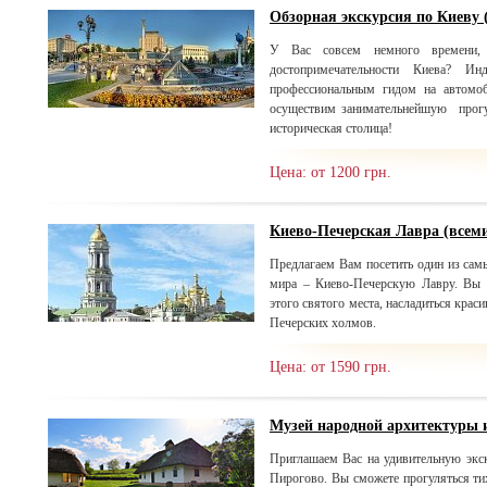
Обзорная экскурсия по Киеву 
У Вас совсем немного времени
достопримечательности Киева? Ин
профессиональным гидом на автомо
осуществим занимательнейшую прогу
историческая столица!
Цена: от 1200 грн.
Киево-Печерская Лавра (все
Предлагаем Вам посетить один из сам
мира – Киево-Печерскую Лавру. Вы 
этого святого места, насладиться кра
Печерских холмов.
Цена: от 1590 грн.
Музей народной архитектуры 
Приглашаем Вас на удивительную эк
Пирогово. Вы сможете прогуляться ти