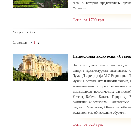
села, в котором представлены арх
Украины.
Цена: от 1700 грн.
Услуги 1 - 3 из 6
Страницы:
1
2
Пешеходная экскурсия «Стара
По пешеходным кварталам города: П
увидите архитектурные памятники: 
Дума, Дворец графа М.С.Воронцова, Т
музеи. Посетите Итальянский дворик, 
занимательные истории, связанные с
выдающихся исторических личносте
Утесов, Бабель, Катаев, Герцог де 
памятник «Апельсину». Обязательно 
рядом с Утесовым, Обнимите «Дерев
желание и оно обязательно сбудется.
Цена: от 320 грн.