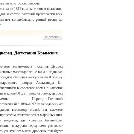
лилии и лотос каспийский.
нован в 1812 г., а ныне живая коллекция
идов и сортов растений практически всех
азывают волшебным, с ранней весны до
.
дворец. Дегустация Крымских
меете возможность посетить Дворец
аменитые массандровские вина в подвалах
 поездки: обзорная экскурсия по Южному
дровского дворца Александра III.
овавшийся в советское время в качестве
ь в конце 80-х г. прошлого века, дворец
ковый замок. Переезд в Головной
оруженный в 1894-1897 гг. неподалеку от
дании винзавода музей, вы сможете
с процессом приготовления марочных вин,
е подвалы, где хранится богатейшая
чания экскурсии перед вами распахнет
разцов лучших массандровских вин будут