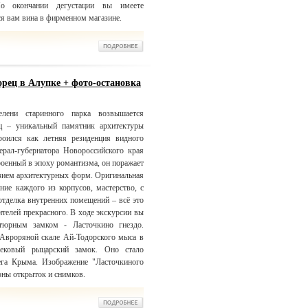
о окончании дегустации вы имеете
я вам вина в фирменном магазине.
рец в Алупке + фото-остановка
лени старинного парка возвышается
ц – уникальный памятник архитектуры
оился как летняя резиденция видного
нерал-губернатора Новороссийского края
роенный в эпоху романтизма, он поражает
зием архитектурных форм. Оригинальная
ние каждого из корпусов, мастерство, с
отделка внутренних помещений – всё это
телей прекрасного. В ходе экскурсии вы
тюрным замком - Ласточкино гнездо.
 Авроряной скале Ай-Тодорского мыса в
вековый рыцарский замок. Оно стало
га Крыма. Изображение "Ласточкиного
оны открыток и снимков.