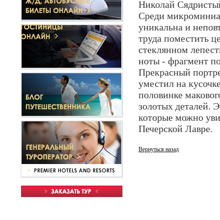
Николай Сядристы
Среди микроминиат
уникальна и непов
труда поместить ц
стеклянном лепест
ноты - фрагмент п
Прекрасный портр
уместил на кусочк
половинке макового
золотых деталей. 
которые можно уви
Печерской Лавре.
Вернуться назад