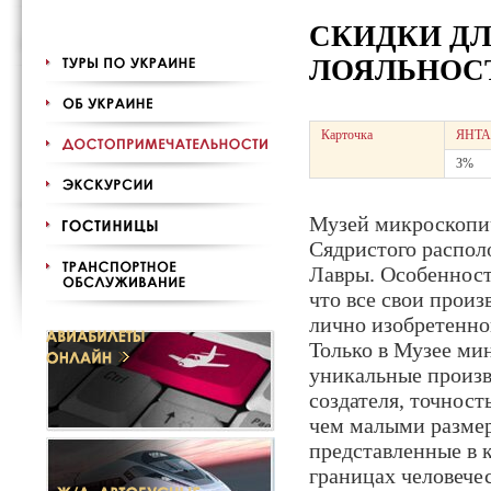
СКИДКИ Д
ЛОЯЛЬНОСТ
Карточка
ЯНТА
3%
Музей микроскопи
Сядристого распол
Лавры. Особенност
что все свои произ
лично изобретенно
Только в Музее ми
уникальные произ
создателя, точност
чем малыми разме
представленные в 
границах человече