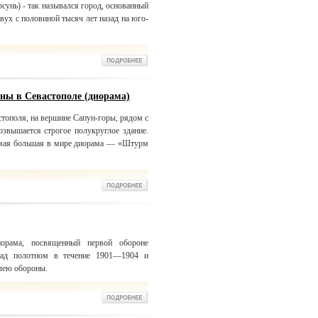
сунь) - так назывался город, основанный
вух с половиной тысяч лет назад на юго-
ны в Севастополе (диорама)
стополя, на вершине Сапун-горы, рядом с
звышается строгое полукруглое здание.
амая большая в мире диорама — «Штурм
орама, посвященный первой обороне
над полотном в течение 1901—1904 и
илею обороны.