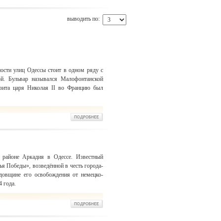
выводить по:
ности улиц Одессы стоит в одном ряду с
й. Бульвар назывался Малофонтанской
изита царя Николая II во Францию был
 районе Аркадия в Одессе. Известный
ья Победы», возведённой в честь города-
довщине его освобождения от немецко-
 года.