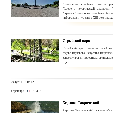
Лычаковское кладбище — историко
Львове в исторической местности 
Украины.Лычаковское кладбище было 
информация, что ещё в XIII веке там 
Стрыйский парк
Стрыйский парк — один из старейших 
садово-паркового искусства национ
запроектирован известным архитект
годах.
Услуги 1 - 3 из 12
Страницы:
1
2
3
4
Херсонес Таврический
Херсонес Таврический " (в византийск