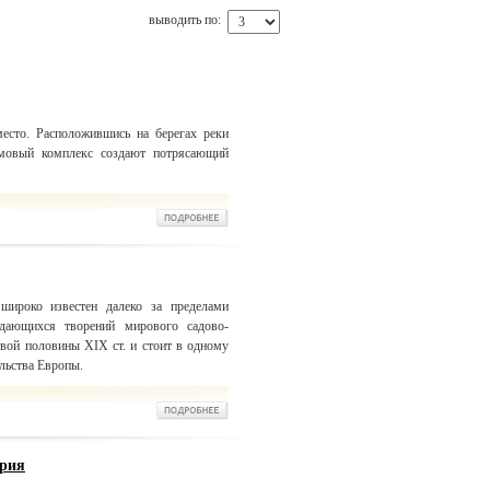
выводить по:
место. Расположившись на берегах реки
мовый комплекс создают потрясающий
широко известен далеко за пределами
дающихся творений мирового садово-
рвой половины XIX ст. и стоит в одному
льства Европы.
дрия