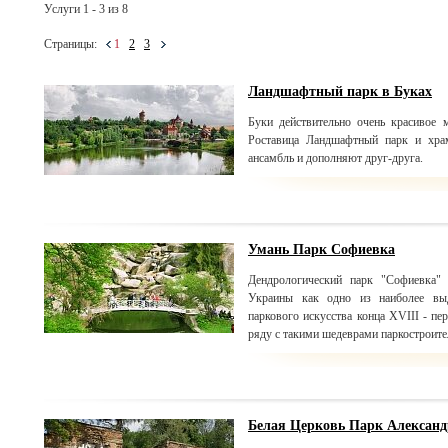
Услуги 1 - 3 из 8
Страницы:
1
2
3
Ландшафтный парк в Буках
Буки действительно очень красивое 
Роставица Ландшафтный парк и хра
ансамбль и дополняют друг-друга.
Умань Парк Софиевка
Дендрологический парк "Софиевка" 
Украины как одно из наиболее вы
паркового искусства конца XVIII - пе
ряду с такими шедеврами паркостроите
Белая Церковь Парк Алексан