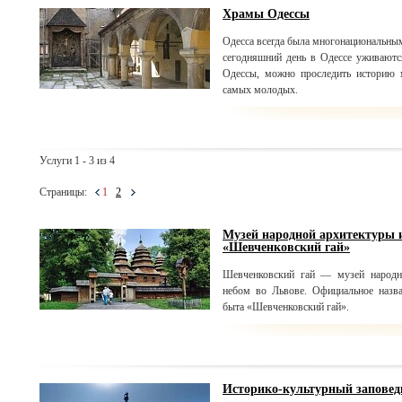
Храмы Одессы
Одесса всегда была многонациональны
сегодняшний день в Одессе уживаютс
Одессы, можно проследить историю 
самых молодых.
Услуги 1 - 3 из 4
Страницы:
1
2
Музей народной архитектуры 
«Шевченковский гай»
Шевченковский гай — музей народн
небом во Львове. Официальное назв
быта «Шевченковский гай».
Историко-культурный запове