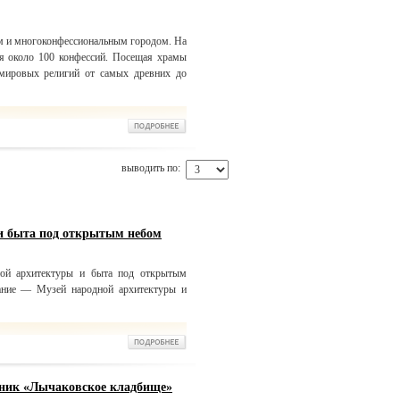
м и многоконфессиональным городом. На
я около 100 конфессий. Посещая храмы
мировых религий от самых древних до
выводить по:
и быта под открытым небом
ой архитектуры и быта под открытым
ание — Музей народной архитектуры и
дник «Лычаковское кладбище»