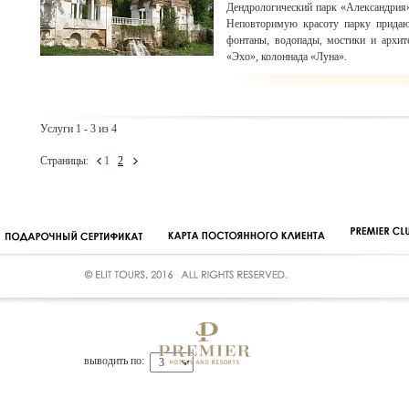
Дендрологический парк «Александрия
Неповторимую красоту парку придаю
фонтаны, водопады, мостики и архит
«Эхо», колоннада «Луна».
Услуги 1 - 3 из 4
Страницы:
1
2
выводить по: