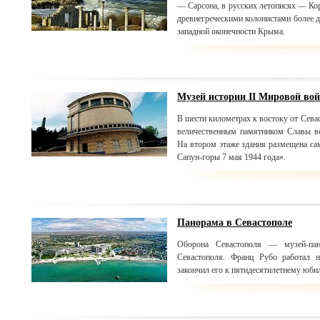
— Сарсона, в русских летописях — Кор
древнегреческими колонистами более д
западной оконечности Крыма.
Музей истории ІІ Мировой вой
В шести километрах к востоку от Сева
величественным памятником Славы во
На втором этаже здания размещена с
Сапун-горы 7 мая 1944 года».
Панорама в Севастополе
Оборона Севастополя — музей-пан
Севастополя. Франц Рубо работал 
закончил его к пятидесятилетнему юб