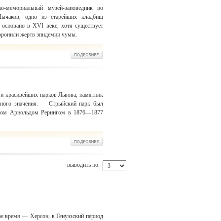
-мемориальный музей-заповедник во
Лычаков, одно из старейших кладбищ
основано в XVI веке, хотя существует
хоронили жертв эпидемии чумы.
и красивейших парков Львова, памятник
ального значения. Стрыйский парк был
ором Арнольдом Рерингом в 1876—1877
выводить по:
ое время — Херсон, в Генуэзский период