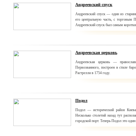
Андреевский спуск
Андреевский спуск — один из старин
его центральную часть, с торговым 
Андреевский спуск был самым коротким
Андреевская церковь
Андреевская церковь — правосла
Первозванного, построен в стиле бар
Растрелли в 1754 году.
Подол
Подол — исторический район Киева,
Несколько столетий назад тут распол
городской порт. Теперь Подол это оди