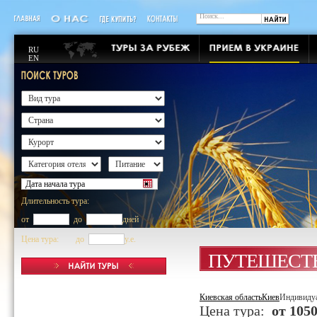
RU
EN
Длительность тура:
от
до
дней
Цена тура: до
y.e.
ПУТЕШЕСТВ
Киевская область
Киев
Индивидуа
Цена тура:
от 1050