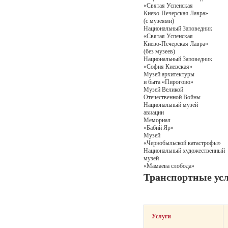
«Святая Успенская
Киево-Печерская Лавра»
(с музеями)
Национальный Заповедник
«Святая Успенская
Киево-Печерская Лавра»
(без музеев)
Национальный Заповедник
«София Киевская»
Музей архитектуры
и быта «Пирогово»
Музей Великой
Отечественной Войны
Национальный музей
авиации
Мемориал
«Бабий Яр»
Музей
«Чернобыльской катастрофы»
Национальный художественный
музей
«Мамаева слобода»
Транспортные усл
Услуги