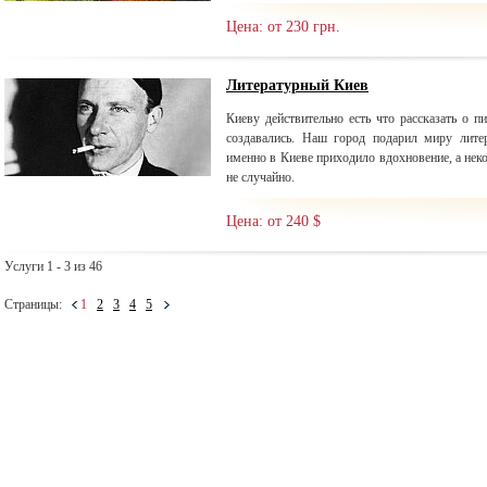
Цена: от 230 грн.
Литературный Киев
Киеву действительно есть что рассказать о п
создавались. Наш город подарил миру лите
именно в Киеве приходило вдохновение, а нек
не случайно.
Цена: от 240 $
Услуги 1 - 3 из 46
Страницы:
1
2
3
4
5