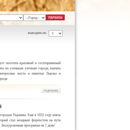
выводить по:
ует посетить красивый и гостеприимный
ть по узеньким улочкам города, выпить
интересные места и памятки Львова и
орода
й
городов Украины. Ещё в 1032 году князь
оторый стал мощным форпостом на пути
. Экскурсионная программа на 1 день!