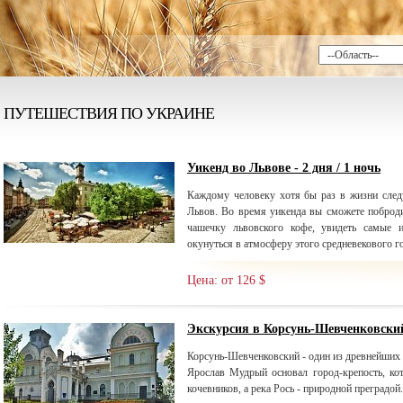
ПУТЕШЕСТВИЯ ПО УКРАИНЕ
Уикенд во Львове - 2 дня / 1 ночь
Каждому человеку хотя бы раз в жизни след
Львов. Во время уикенда вы сможете поброди
чашечку львовского кофе, увидеть самые 
окунуться в атмосферу этого средневекового г
Цена: от 126 $
Экскурсия в Корсунь-Шевченковски
Корсунь-Шевченковский - один из древнейших 
Ярослав Мудрый основал город-крепость, к
кочевников, а река Рось - природной преградой