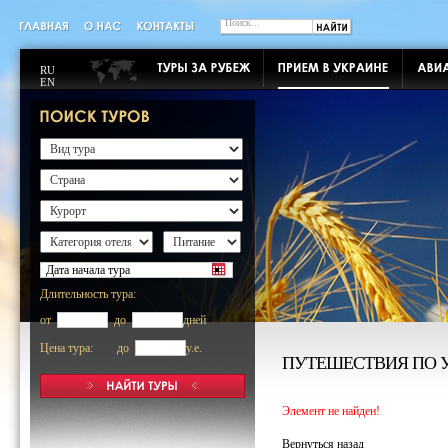
RU
EN
Длительность тура:
от
до
дней
Цена тура: до
y.e.
ПУТЕШЕСТВИЯ ПО 
Элемент не найден!
Вернуться назад