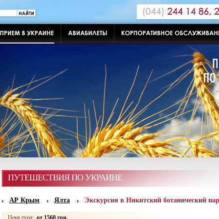
ПУТЕШЕСТВИЯ ПО УКРАИНЕ
АР Крым
Ялта
Экскурсия в Никитский ботанический па
Цена тура:
от 1560 грн.