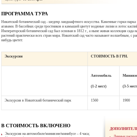
ПРОГРАММА ТУРА
Никитский ботанический сад - шедевр ландшафтного искусства. Каменные горки парка
агавами. В бассейнах среди тростников и камышей цветут водяные лилии и лотос каспи
Императорский ботанический сад был основан в 1812 г., а ныне живая коллекция сада н
растений практически всех стран мира. Никитский сад часто называют волшебным, с ран
нибудь цветет.
Экскурсии
СТОИМОСТЬ В ГРН.
Автомобиль
Минивэ
(1-2 мест)
(3-5 мест
Экскурсия в Никитский ботанический парк
1560
1900
В СТОИМОСТЬ ВКЛЮЧЕНО
ДОПОЛНИТЕЛ
Экскурсия на автомобиле/минивэне/минибусе – 4 часа;
Личные расход