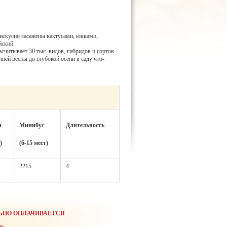
 искусно засажены кактусами, юкками,
йский.
асчитывает 30 тыс. видов, гибридов и сортов
ней весны до глубокой осени в саду что-
н
Минибус
Длительность
)
(6-15 мест)
2215
4
ЬНО ОПЛАЧИВАЕТСЯ
ы.