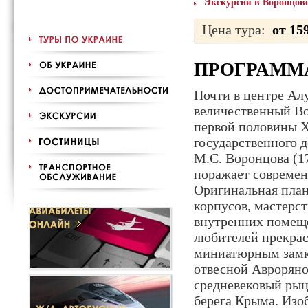
Экскурсия в Воронцовс
Цена тура:
от 15
ПРОГРАММ
Почти в центре Ал
величественный Во
первой половины X
государственного д
М.С. Воронцова (17
поражает современ
Оригинальная план
корпусов, мастерст
внутренних помеще
любителей прекрас
миниатюрным замко
отвесной Авроряно
средневековый рыц
берега Крыма. Изо