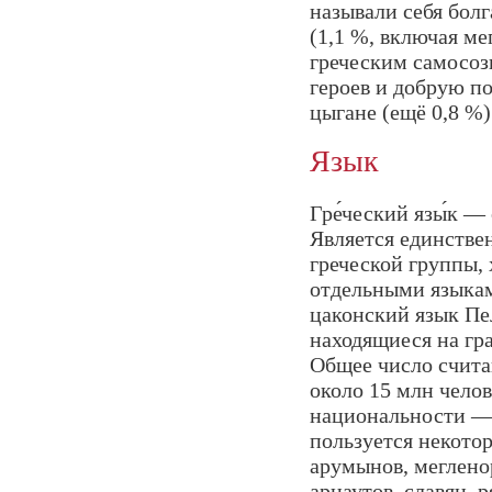
называли себя бол
(1,1 %, включая ме
греческим самосоз
героев и добрую п
цыгане (ещё 0,8 %)
Язык
Гре́ческий язы́к —
Является единстве
греческой группы,
отдельными языка
цаконский язык Пе
находящиеся на гр
Общее число счит
около 15 млн челов
национальности — 
пользуется некото
арумынов, меглено
арнаутов, славян, 