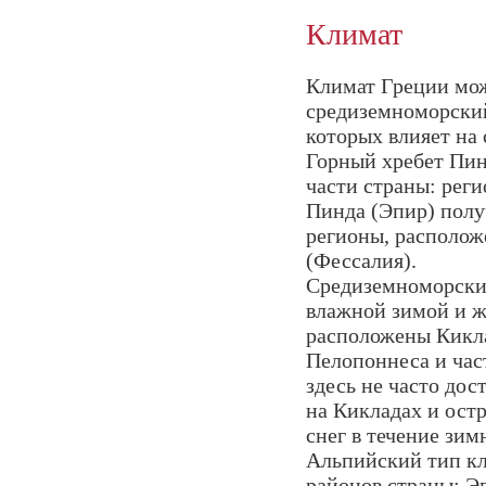
Климат
Климат Греции мож
средиземноморский
которых влияет на
Горный хребет Пин
части страны: рег
Пинда (Эпир) полу
регионы, располож
(Фессалия).
Средиземноморский
влажной зимой и ж
расположены Кикла
Пелопоннеса и час
здесь не часто дос
на Кикладах и ост
снег в течение зи
Альпийский тип кл
районов страны: Э