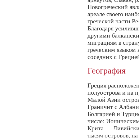
Новогреческий явл
ареале своего наи
греческой части Р
Благодаря усиливш
другими балкански
миграциям в стран
греческим языком 
соседних с Грецией
География
Греция расположен
полуострова и на 
Малой Азии остров
Граничит с Албан
Болгарией и Турци
числе: Ионическим
Крита — Ливийским
тысяч островов, на