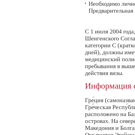
Необходимо лично
Предварительная 
С 1 июля 2004 года
Шенгенского Согл
категории С (крат
дней), должны име
медицинский полис
пребывания в выше
действия визы.
Информация о
Гре́ция (самоназв
Гре́ческая Респу́б
расположено на Ба
островах. На север
Македония и Болга
Омывается Эгейски