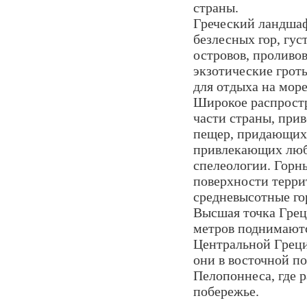
страны.
Греческий ландшаф
безлесных гор, гу
островов, проливо
экзотические грот
для отдыха на море
Широкое распростр
части страны, при
пещер, придающих
привлекающих люби
спелеологии. Горн
поверхности терри
средневысотные го
Высшая точка Грец
метров поднимаютс
Центральной Греци
они в восточной п
Пелопоннеса, где 
побережье.