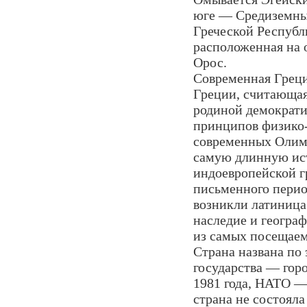
юге — Средиземны
Греческой Республ
расположенная на 
Орос.
Современная Грец
Греции, считающая
родиной демократи
принципов физико-
современных Олимп
самую длинную ист
индоевропейской г
письменного перио
возникли латиница
наследие и геогра
из самых посещае
Страна названа по
государства — гор
1981 года, НАТО — 
страна не состояла