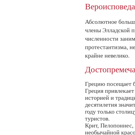
Вероисповед
Абсолютное больш
члены Элладской п
численности заним
протестантизма, н
крайне невелико.
Достопремеча
Грецию посещает б
Греция привлекает
историей и традиц
десятилетия значи
году только столи
туристов.
Крит, Пелопоннес, 
необычайной красо