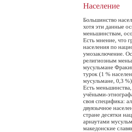
Население
Большинство насел
хотя эти данные о
меньшинствам, ос
Есть мнение, что г
населения по наци
умозаключение. О
религиозным мень
мусульмане Фраки
турок (1 % населе
мусульмане, 0,3 %)
Есть меньшинства,
учёными-этнографа
своя специфика: ал
двуязычное населе
стране десятки нац
арнаутами мусульм
македонские славян