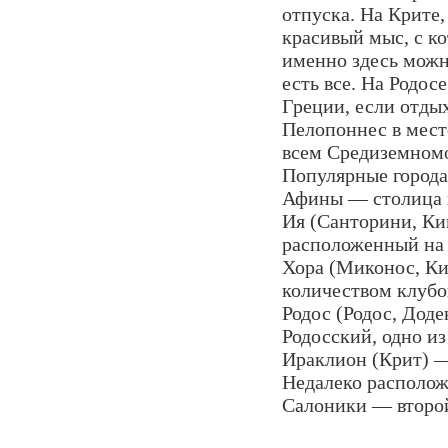
отпуска. На Крите,
красивый мыс, с ко
именно здесь можн
есть все. На Родос
Греции, если отды
Пелопоннес в мест
всем Средиземном
Популярные город
Афины — столица и
Ия (Санторини, Ки
расположенный на
Хора (Миконос, К
количеством клубо
Родос (Родос, Дод
Родосский, одно из
Ираклион (Крит) —
Недалеко располо
Салоники — второй