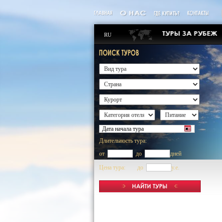
RU
Длительность тура:
от
до
дней
Цена тура: до
y.e.