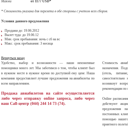
Маями
от 1177 USD*
* Стоимость указана для перелета в обе стороны с учетом всех сборов.
Условия данного предложения
Продажи до: 19.06.2012
Вылет туда: до 19.06.12
Мин. срок пребывания: ночь с сб на вс
Макс. срок пребывания: 3 месяца
Вернуться назад
Удобство, выбор и возможности — наши неизменные
Стоимость авиа
помощники много лет. Мы заботимся о том, чтобы клиент был
назначения. Под
в нужном месте в нужное время по доступной ему цене. Наша
(отель, питани
компания предоставляет лучшие предложения на авиабилеты по
самостоятельно 
всем направлениям.
возникнут вопр
рекомендации по 
Продажа авиабилетов на сайте осуществляется
либо через отправку online запроса, либо через
Оnline расписани
наш Call-центр (044) 244 14 73 (74).
действуют акци
предложения 
постоянных клиен
помощью нашего
приятного полета