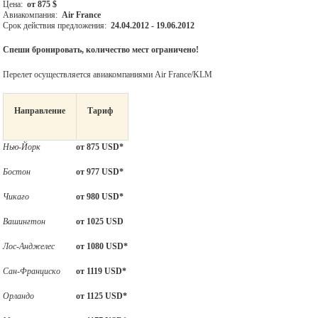
Цена:
от 875 $
Авиакомпания:
Air France
Срок действия предложения:
24.04.2012
- 19.06.2012
Спеши бронировать, количество мест ограничено!
Перелет осуществляется авиакомпаниями Air France/KLM
Направление
Тариф
Нью-Йорк
от 875
USD
*
Бостон
от 977 USD*
Чикаго
от 980 USD*
Вашингтон
от 1025
USD
Лос-Анджелес
от 1080 USD*
Сан-Франциско
от 1119 USD*
Орландо
от 1125 USD*