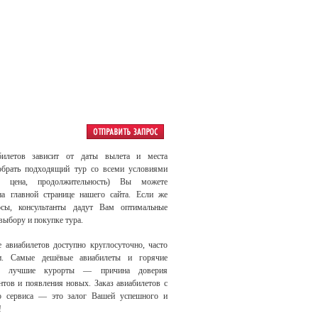
билетов зависит от даты вылета и места
обрать подходящий тур со всеми условиями
е, цена, продолжительность) Вы можете
на главной странице нашего сайта. Если же
осы, консультанты дадут Вам оптимальные
выбору и покупке тура.
е авиабилетов доступно круглосуточно, часто
и. Самые дешёвые авиабилеты и горячие
на лучшие курорты — причина доверия
тов и появления новых. Заказ авиабилетов с
 сервиса — это залог Вашей успешного и
!