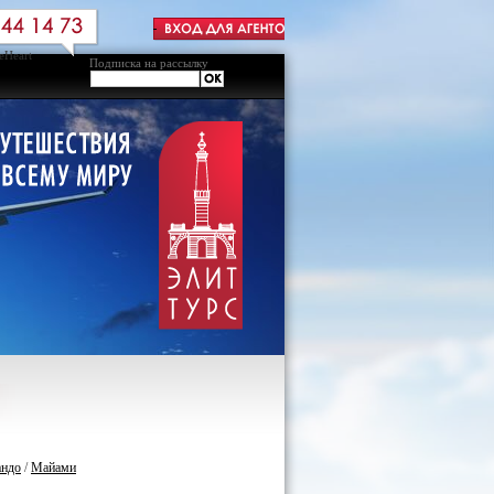
Подписка на рассылку
андо
/
Майами