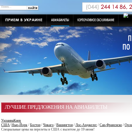
ЛУЧШИЕ ПРЕДЛОЖЕНИЯ НА АВИАБИЛЕТЫ
Украина
Киев
США
/
Нью-Йорк
/
Бостон
/
Чикаго
/
Вашингтон
/
Лос-Анджелес
/
Сан-Франсиско
/
Орл
Специальные цены на перелеты в США с вылетом до 19 июня!