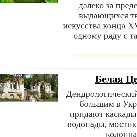
далеко за пред
выдающихся тв
искусства конца XV
одному ряду с т
Белая Ц
Дендрологический
большим в Укр
придают каскады 
водопады, мостик
колонна