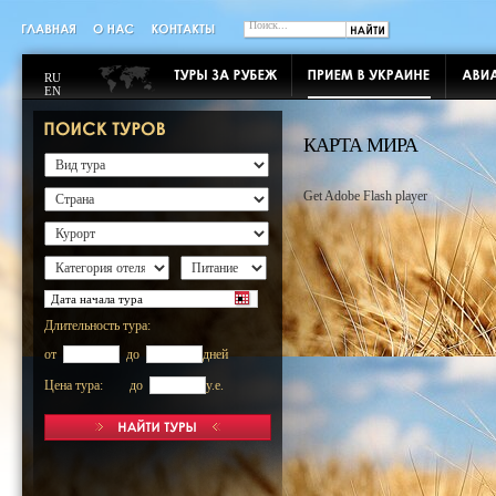
RU
EN
КАРТА МИРА
Get Adobe Flash player
Длительность тура:
от
до
дней
Цена тура: до
y.e.