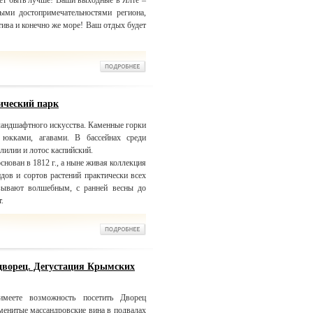
ет быть лучше! Ваши выходные в Ялте –
ными достопримечательностями региона,
тива и конечно же море! Ваш отдых будет
ический парк
ландшафтного искусства. Каменные горки
 юкками, агавами. В бассейнах среди
лилии и лотос каспийский.
нован в 1812 г., а ныне живая коллекция
идов и сортов растений практически всех
азывают волшебным, с ранней весны до
.
дворец. Дегустация Крымских
меете возможность посетить Дворец
аменитые массандровские вина в подвалах