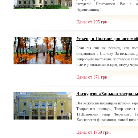
цитадели! Приглашаем Вас в о
Черниговщину!
Цена: от 295 грн.
Уикенд в Полтаве для автомо
Если вы еще не решили, как пров
отправиться в Полтаву. За несколько 
попробуете настоящие полтавские гал
и легенд полтавского края, откуда черп
Цена: от 371 грн.
Экскурсия «Харьков театрал
Эта экскурсия посвящена истории харь
Театральная площадь, Театр оперы 
Т.Г.Шевченко, театр "Березиль", 
Харьковская филармония, новый цирк и
Цена: от 1750 грн.