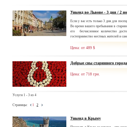
Уикенд во Львове - 3 дня / 2 н
Если у вас есть только 3 дня для посещ
Во время вашего пребывания в старинн
его бесчисленное количество досто
гостеприимство местных жителей и сам
Цена: от 489 $
Добрые сны старинного города
Цена: от 718 грн.
Услуги 1 - 3 из 4
Страницы:
1
2
Уикенд в Крыму