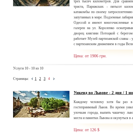
трех тысяч километров. Для сравнен
триста, Парижских - пятьсот кило
катакомбы по своему хитросплетению
запутанных в мире. Подземные лабирин
Одессой и имеют многочисленные в
галереи на ул. Короленко осматрива
дворец княгини Потоцкой с берегом
работает Музей партизанской славы -
с партизанским движением в годы Вел
Цена: от 1906 грн.
Услуги 10 - 10 из 10
Страницы:
1
2
3
4
Уикенд во Львове - 2 дня / 1 н
Каждому человеку хотя бы раз в 
гостеприимный Львов. Во время уике
улочкам города, выпить чашечку льво
места и памятки Львова и окунуться в 
Цена: от 126 $