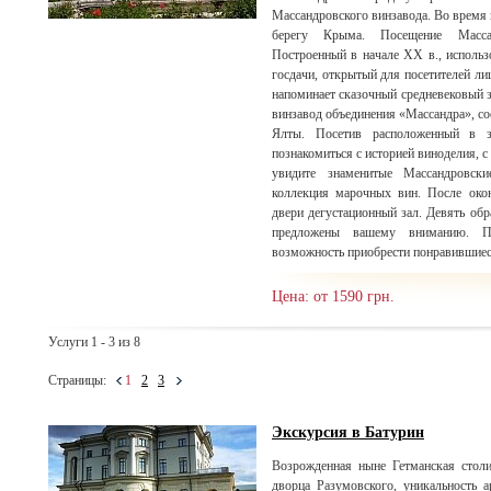
Массандровского винзавода. Во время
берегу Крыма. Посещение Массан
Построенный в начале XX в., использ
госдачи, открытый для посетителей лиш
напоминает сказочный средневе
винзавод объединения «Массандра», со
Ялты. Посетив расположенный в з
познакомиться с историей виноделия, 
увидите знаменитые Массандровски
коллекция марочных вин. После окон
двери дегустационный зал. Девять об
предложены вашему вниманию. П
возможность приобрести понравившиес
Цена: от 1590 грн.
Услуги 1 - 3 из 8
Страницы:
1
2
3
Экскурсия в Батурин
Возрожденная ныне Гетманская столи
дворца Разумовского, уникальность а