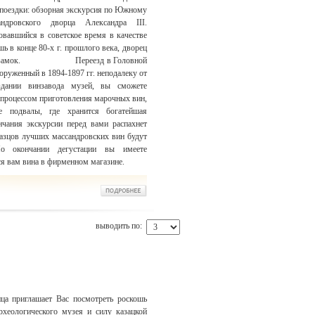
 поездки: обзорная экскурсия по Южному
дровского дворца Александра III.
овавшийся в советское время в качестве
ь в конце 80-х г. прошлого века, дворец
ковый замок. Переезд в Головной
оруженный в 1894-1897 гг. неподалеку от
дании винзавода музей, вы сможете
с процессом приготовления марочных вин,
е подвалы, где хранится богатейшая
чания экскурсии перед вами распахнет
разцов лучших массандровских вин будут
о окончании дегустации вы имеете
я вам вина в фирменном магазине.
выводить по:
ца приглашает Вас посмотреть роскошь
рхеологического музея и силу казацкой