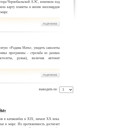
ктора Чернобыльской АЭС, изменила ход
оила карту планеты и жизни миллиардов
 мире.
татую «Родина Мать», увидеть самолеты
минка программы - стрельба из разных
истолеты, ружья), включая автомат
выводить по:
бы»
ия в катакомбах в XIX, начале ХХ века.
ые в мире. Их протяженность достигает