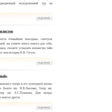
днодневный экскурсионный тур на
билистов
ести ближайшие выходные, советуем
дней, вы узнаете много нового для себя,
ушки, сможете услышать множество тайн
ал свои истории Н.В. Гоголь.
ьный»
ковского театра и его культурной жизни.
и Балета им. Н.В.Лысенко, Театр им.
Театр им. А.С.Пушкина, Дом актера,
 многое другое.