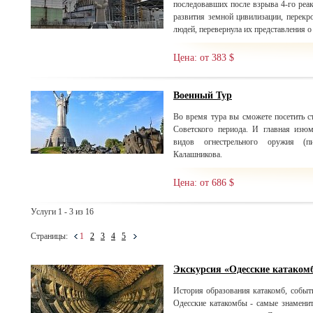
последовавших после взрыва 4-го реа
развития земной цивилизации, перекр
людей, перевернула их представления о
Цена: от 383 $
Военный Тур
Во время тура вы сможете посетить с
Советского периода. И главная изю
видов огнестрельного оружия (п
Калашникова.
Цена: от 686 $
Услуги 1 - 3 из 16
Страницы:
1
2
3
4
5
Экскурсия «Одесские катаком
История образования катакомб, событ
Одесские катакомбы - самые знаменит