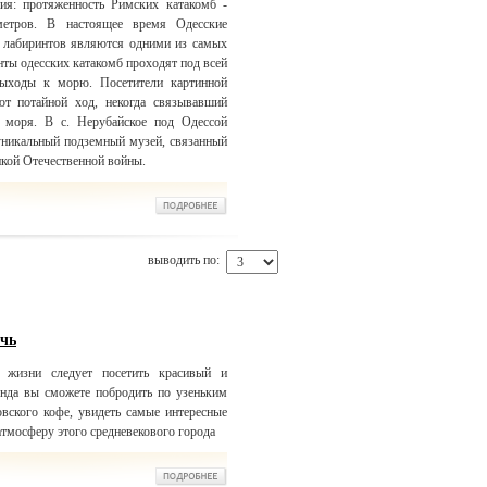
ия: протяженность Римских катакомб -
метров. В настоящее время Одесские
 лабиринтов являются одними из самых
ты одесских катакомб проходят под всей
ыходы к морю. Посетители картинной
ют потайной ход, некогда связывавший
 моря. В с. Нерубайское под Одессой
 уникальный подземный музей, связанный
икой Отечественной войны.
выводить по:
очь
жизни следует посетить красивый и
нда вы сможете побродить по узеньким
вского кофе, увидеть самые интересные
атмосферу этого средневекового города