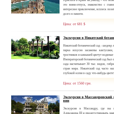
Приехать в Крым на уикенд – что мож
это мини-отпуск, знакомство с глав
интересное приключение, всплеск пози
долго в памяти.
Цена: от 681 $
Экскурсия в Никитский ботан
Никитский ботанический сад - шедевр 
парка искусно засажены кактусами,
тростников и камышей цветут водяные 
Императорский ботанический сад был ос
сада насчитывает 30 тыс. видов, гибр
стран мира. Никитский сад часто н
глубокой осени в саду что-нибудь цветет
Цена: от 1560 грн.
Экскурсия в Массандровский 
вин
Экскурсия в Массандру, где вы и
Александра III и продегустировать зн