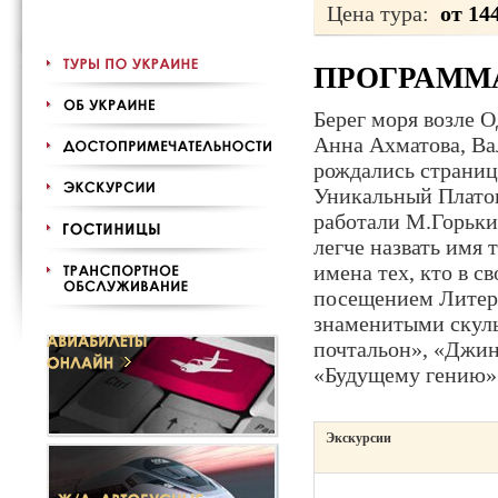
Цена тура:
от 14
ПРОГРАММ
Берег моря возле О
Анна Ахматова, Вал
рождались страниц
Уникальный Платон
работали М.Горьки
легче назвать имя 
имена тех, кто в с
посещением Литера
знаменитыми скуль
почтальон», «Джи
«Будущему гению»
Экскурсии