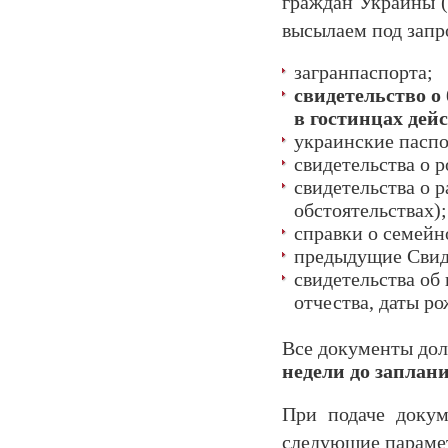
граждан Украины (
высылаем под запр
загранпаспорта;
свидетельство о 
в гостинцах дей
украинские паспо
свидетельства о 
свидетельства о 
обстоятельствах);
справки о семей
предыдущие Свиде
свидетельства об
отчества, даты ро
Все документы дол
недели до заплан
При подаче докум
следующие параме