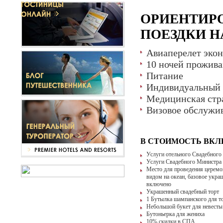
ОРИЕНТИР
ПОЕЗДКИ НА
Авиаперелет эко
10 ночей проживан
Питание
Индивидуальный 
Медицинская стр
Визовое обслужи
В СТОИМОСТЬ ВК
Услуги отельного Свадебного
Услуги Свадебного Министра
Место для проведения церемон
видом на океан, базовое укра
включено
Украшенный свадебный торт
1 Бутылка шампанского для т
Небольшой букет для невесты
Бутоньерка для жениха
10% скидки в СПА