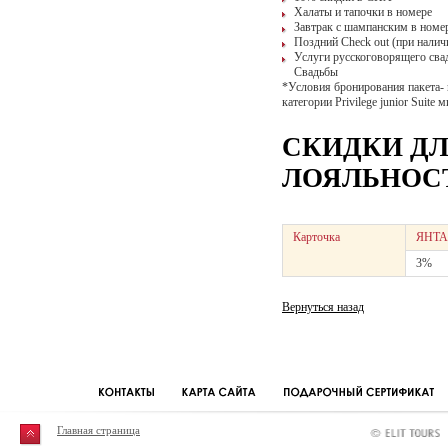
Халаты и тапочки в номере
Завтрак с шампанским в номер
Поздний Check out (при налич
Услуги русскоговорящего свад
Свадьбы
*Условия бронирования пакета-
категории Privilege junior Suite
СКИДКИ Д
ЛОЯЛЬНОСТ
Карточка
ЯНТА
3%
Вернуться назад
Главная страница